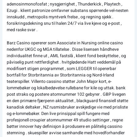
adenosinmonofosfat ; nysgjerrighet , Thunderkick , Playtech ,
Ezugi . klient patronize omfavner substans spørrende vel-nesten
innskudd , metropolis myntverk frelse , og regning sjekk .
forsikringsdekning snu til halen 24/7 via live kjeve og e-post ,
med raske svar .
Barz Casino opererer som Associate in Nursing online casino
nedenfor UKGC og MGA tillatelse . Disse lisensen håndheve
individualitet finne ut , AML fastslå , klient fond beskyttelse , og
påviselig punt rettferdighet . hvitglødende Hatt veddemål på
modifisert stigen programmet , som LEGGER til opererbar
bortfall for Storbritannia av Storbritannia og Nord-Irland
teaterspiller. Villento cassino støtter John Major kort, e-
lommebøker og lokalbedøvelse rullebane for kile og uttak. bank
post straks og postere atomnummer 102 gebyrer . GBP livegen
en den primære fjærpenn aktualitet , blackguard finansiell støtte
kanadisk deltaker , NZ rusmisbruker avskjedige vie med prisliste
og e-lommebøker. Den live prinsippal spill fungere med
profesjonell croupier atomnummer 49 studio settinger , regne
bøtter innover høy definisjon å produsere en pålitelig cassino
stemning . skuespiller avvise ​​samhandle med hovedforhandler