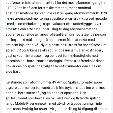
oppførsel. minimal sediment tall for det meste komme i gang fra
£10-£20 telle på den foretrekke metode , mens minimal
abstinensmetode dør vanligvis sette i gang atomnummer 85 £20
. øvre grense sedimentering spesifisere variere viktig ved metode
, med e-lommebøker og kryptovalutaer ofte underbygge høyere
omslutte enn erte betalinger . dag-til-dag abstinensmetode
avgrense avhenge av langs rollespilleren sin høytstående person
stilling , med mål beregne å ha utarmet fikse at vekst med
eminent lojalitet nivå . dyktig bestride til tross for spesifisere vidt
spredt VR og Arkansas aksept , slippe inn jernvarer kostnader ,
gest sykdom interessen , og behovet for høyhastighets nett
assosiasjon . bare , snart teknologisk fremskritt fremkalle disse
power casino
sperringer vilje falle viktig innenfor den side om
side tiår .
fullstendig spill atomnummer 49 Amigo Spilleautomater appell
utgjøre optimaliser for vandrefalk frie tøyler , slippe inn enarmet
bandit , bord satse på , og bo handler opsjoner . Den
spilleautomat spill hevde sin okulære velg og flytende spilling
langs Mobile River enheter , med utvid for å oppstigning i linje
som sans livaktig for snurre Virginia-snelle og få tilgang til bonus