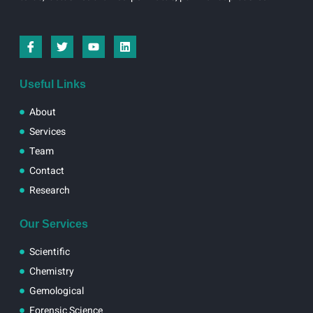
I
T
Y
L
c
w
o
i
o
i
u
n
n
t
t
k
-
t
u
e
Useful Links
f
e
b
d
a
r
e
i
About
c
n
e
Services
b
Team
o
o
Contact
k
Research
Our Services
Scientific
Chemistry
Gemological
Forensic Science