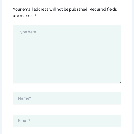
Your email address will not be published.
Required fields
are marked
*
Type
here..
Name*
Email*