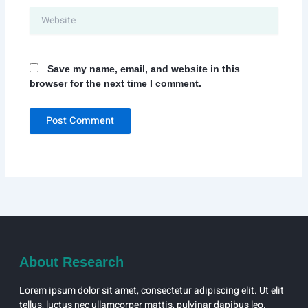
Website
Save my name, email, and website in this
browser for the next time I comment.
About Research
Lorem ipsum dolor sit amet, consectetur adipiscing elit. Ut elit
tellus, luctus nec ullamcorper mattis, pulvinar dapibus leo.