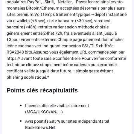
populaires PayPal、Skrill、Neteller、Paysafecard ainsi crypto-
monnaies Bitcoin/Ethereum acceptées désormais par plusieurs
sites premium.Voit temps traitement typique —dépot instantané
via e-wallets (<5 sec), carte bancaire (<30 sec), virement
bancaire (<48h); retraits varient selon méthode choisie
généralement entre 24het 72h, frais éventuels allant jusqu’à
‎€3‏‎pour virements externes.Chaque page paiement doit afficher
icône cadenas vert indiquant connexion SSL/TLS chiffrée
RSA2048 bits.Assurez-vous également URL commence bien par
https:// avant toute saisie confidentielle.Pour vérifier conformité
technique cliquez simplement icône cadenas puis examinez
certificat valide jusqu’à date future.—simple geste évitant
phishing sophistiqué.*
Points clés récapitulatifs
Licence officielle visible clairement
(MGA/UKGC/ANJ…)
Avis positifs ≥85 % sur sites indépendants tel
Basketnews.Net