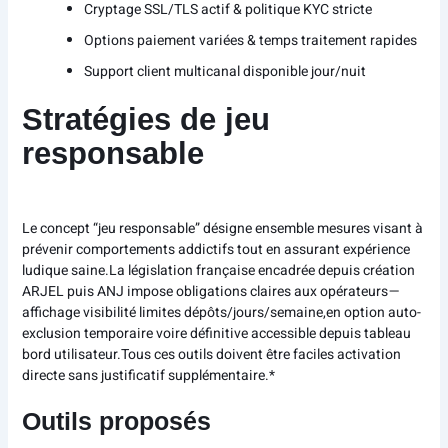
Cryptage SSL/TLS actif & politique KYC stricte
Options paiement variées & temps traitement rapides
Support client multicanal disponible jour/nuit
Stratégies de jeu
responsable
Le concept “jeu responsable” désigne ensemble mesures visant à
prévenir comportements addictifs tout en assurant expérience
ludique saine.La législation française encadrée depuis création
ARJEL puis ANJ impose obligations claires aux opérateurs —
affichage visibilité limites dépôts/jours/semaine,en option auto-
exclusion temporaire voire définitive accessible depuis tableau
bord utilisateur.Tous ces outils doivent être faciles activation
directe sans justificatif supplémentaire.*
Outils proposés