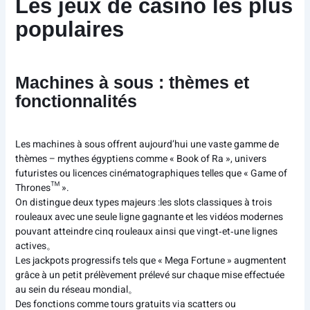
Les jeux de casino les plus
populaires
Machines à sous : thèmes et
fonctionnalités
Les machines à sous offrent aujourd’hui une vaste gamme de
thèmes – mythes égyptiens comme « Book of Ra », univers
futuristes ou licences cinématographiques telles que « Game of
Thrones™ ».
On distingue deux types majeurs :les slots classiques à trois
rouleaux avec une seule ligne gagnante et les vidéos modernes
pouvant atteindre cinq rouleaux ainsi que vingt‑et‑une lignes
actives。
Les jackpots progressifs tels que « Mega Fortune » augmentent
grâce à un petit prélèvement prélevé sur chaque mise effectuée
au sein du réseau mondial。
Des fonctions comme tours gratuits via scatters ou