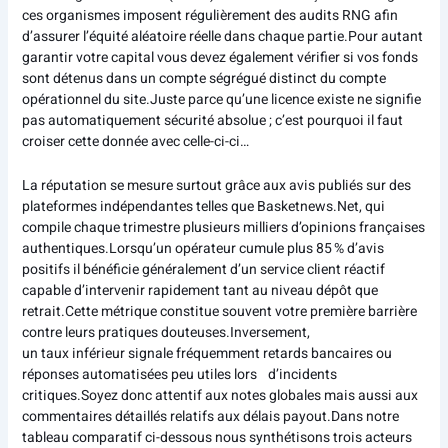
ces organismes imposent régulièrement des audits RNG afin
d’assurer l’équité aléatoire réelle dans chaque partie.Pour autant
garantir votre capital vous devez également vérifier si vos fonds
sont détenus dans un compte ségrégué distinct du compte
opérationnel du site.Juste parce qu’une licence existe ne signifie
pas automatiquement sécurité absolue ; c’est pourquoi il faut
croiser cette donnée avec celle-ci-ci…
La réputation se mesure surtout grâce aux avis publiés sur des
plateformes indépendantes telles que Basketnews.Net, qui
compile chaque trimestre plusieurs milliers d’opinions françaises
authentiques.Lorsqu’un opérateur cumule plus 85 % d’avis
positifs il bénéficie généralement d’un service client réactif
capable d’intervenir rapidement tant au niveau dépôt que
retrait.Cette métrique constitue souvent votre première barrière
contre leurs pratiques douteuses.Inversement,
un taux inférieur signale fréquemment retards bancaires ou
réponses automatisées peu utiles lors d’incidents
critiques.Soyez donc attentif aux notes globales mais aussi aux
commentaires détaillés relatifs aux délais payout.Dans notre
tableau comparatif ci-dessous nous synthétisons trois acteurs