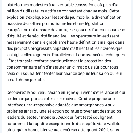
plateformes modestes à un véritable écosystème où plus d’un
million d’utilisateurs actifs se connectent chaque mois. Cette
explosion s’explique par l’essor du jeu mobile, la diversification
massive des offres promotionnelles et une législation
européenne qui rassure davantage les joueurs français soucieux
d’équité et de sécurité financière. Les opérateurs investissent
massivement dans le graphisme haute définition ainsi que dans
des jackpots progressifs capables d’attirer tant les novices que
les high‑rollers aguerris. Parallèlement aux avancées techniques,
l’État français renforce continuellement la protection des
consommateurs afin d’instaurer un climat plus sûr pour tous
ceux qui souhaitent tenter leur chance depuis leur salon ou leur
smartphone portable.
Découvrez le
nouveau casino en ligne
qui vient d’être lancé et qui
se démarque par ses offres exclusives. Ce site propose une
interface ultra‑responsive adaptée aux smartphones и aux
tablettes ainsi qu’une sélection pointue provenant des studios
leaders du secteur mondial.Ceux qui l’ont testé soulignent
notamment la rapidité exceptionnelle des dépôts via e‑wallets
ainsi qu’un bonus bienvenue généreux atteignant 200 % sans