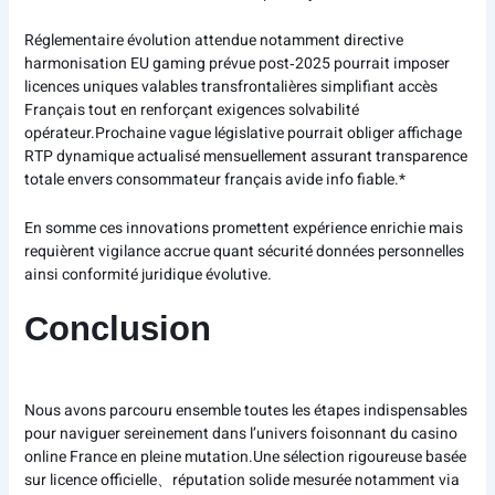
Réglementaire évolution attendue notamment directive
harmonisation EU gaming prévue post‑2025 pourrait imposer
licences uniques valables transfrontalières simplifiant accès
Français tout en renforçant exigences solvabilité
opérateur.Prochaine vague législative pourrait obliger affichage
RTP dynamique actualisé mensuellement assurant transparence
totale envers consommateur français avide info fiable.*
En somme ces innovations promettent expérience enrichie mais
requièrent vigilance accrue quant sécurité données personnelles
ainsi conformité juridique évolutive.
Conclusion
Nous avons parcouru ensemble toutes les étapes indispensables
pour naviguer sereinement dans l’univers foisonnant du casino
online France en pleine mutation.Une sélection rigoureuse basée
sur licence officielle、réputation solide mesurée notamment via