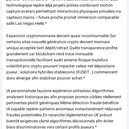
technologique repère déjà projets pilotes combinant motion
capture avatars permettant interactions physiques simulées via
capteurs mains.—future proche promet immersion comparable
salle Las Vegas réelle.*
Expansion cryptomonnaies devient quasi incontournable.Sur
certains sites nouvelle génération crypto devient monnaie
unique acceptée tant dépôt/retrait.Quête transparence profite
grandement car blockchain rend trace immuable
transactionnelle facilitant audit externe.Risque toutefois
volatilité prix crypto pouvant impacter valeur net dépositaire
joueur ; solutions hybrides stablecoins (€USDT…) commencent
donc émerger afin stabiliser pouvoir achat.*
IA personnalisée façonne expérience utilisateur.Algorithmes
analysent historique jeu afin proposer promos ciblées réellement
pertinentes plutôt génériques.Même détection fraude bénéficie
IA capable repérer patterns anormaux instantanément réduisant
fraudes potentielles.En revanche réglementation UE prévoit
bientôt exigences clarté algorithmes décisionnels afin éviter
biais discriminatoires vers certain profils joueurs.*