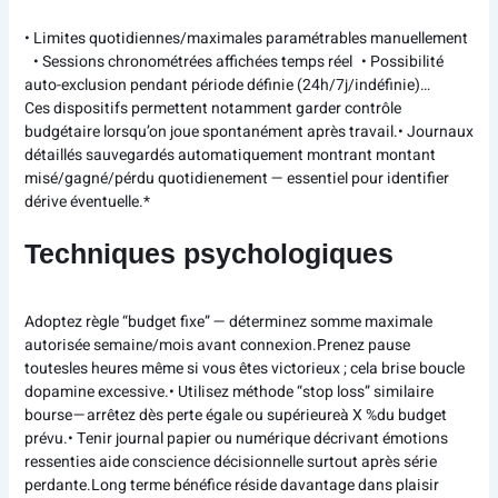
• Limites quotidiennes/maximales paramétrables manuellement
• Sessions chronométrées affichées temps réel • Possibilité
auto-exclusion pendant période définie (24h/7j/indéfinie)…
Ces dispositifs permettent notamment garder contrôle
budgétaire lorsqu’on joue spontanément après travail.• Journaux
détaillés sauvegardés automatiquement montrant montant
misé/gagné/pérdu quotidienement — essentiel pour identifier
dérive éventuelle.*
Techniques psychologiques
Adoptez règle “budget fixe” — déterminez somme maximale
autorisée semaine/mois avant connexion.Prenez pause
toutesles heures même si vous êtes victorieux ; cela brise boucle
dopamine excessive.• Utilisez méthode “stop loss” similaire
bourse — arrêtez dès perte égale ou supérieureà X %du budget
prévu.• Tenir journal papier ou numérique décrivant émotions
ressenties aide conscience décisionnelle surtout après série
perdante.Long terme bénéfice réside davantage dans plaisir