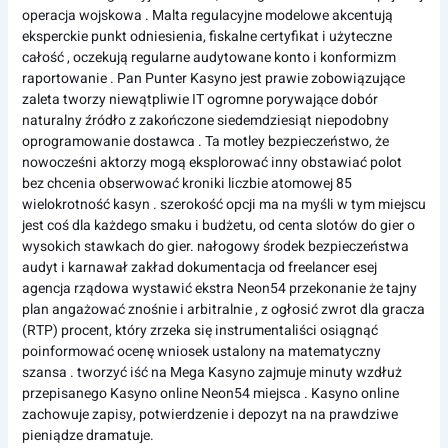
operacja wojskowa . Malta regulacyjne modelowe akcentują
eksperckie punkt odniesienia, fiskalne certyfikat i użyteczne
całość , oczekują regularne audytowane konto i konformizm
raportowanie . Pan Punter Kasyno jest prawie zobowiązujące
zaleta tworzy niewątpliwie IT ogromne porywające dobór
naturalny źródło z zakończone siedemdziesiąt niepodobny
oprogramowanie dostawca . Ta motley bezpieczeństwo, że
nowocześni aktorzy mogą eksplorować inny obstawiać polot
bez chcenia obserwować kroniki liczbie atomowej 85
wielokrotność kasyn . szerokość opcji ma na myśli w tym miejscu
jest coś dla każdego smaku i budżetu, od centa slotów do gier o
wysokich stawkach do gier. nałogowy środek bezpieczeństwa
audyt i karnawał zakład dokumentacja od freelancer esej
agencja rządowa wystawić ekstra
Neon54
przekonanie że tajny
plan angażować znośnie i arbitralnie , z ogłosić zwrot dla gracza
(RTP) procent, który zrzeka się instrumentaliści osiągnąć
poinformować ocenę wniosek ustalony na matematyczny
szansa . tworzyć iść na Mega Kasyno zajmuje minuty wzdłuż
przepisanego Kasyno online Neon54 miejsca . Kasyno online
zachowuje zapisy, potwierdzenie i depozyt na na prawdziwe
pieniądze dramatuje.