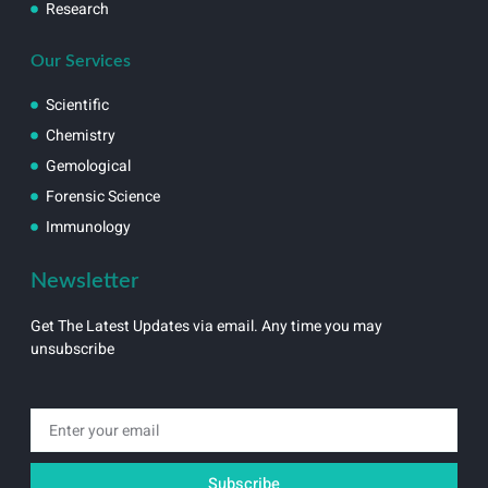
Research
Our Services
Scientific
Chemistry
Gemological
Forensic Science
Immunology
Newsletter
Get The Latest Updates via email. Any time you may
unsubscribe
Email
Subscribe