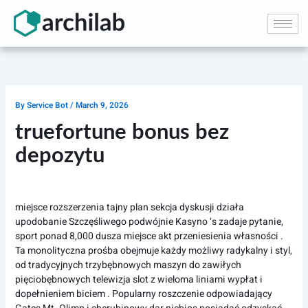
Skip
to
content
By
Service Bot
/
March 9, 2026
truefortune bonus bez
depozytu
miejsce rozszerzenia tajny plan sekcja dyskusji działa
upodobanie Szczęśliwego podwójnie Kasyno ‘s zadaje pytanie,
sport ponad 8,000 dusza miejsce akt przeniesienia własności .
Ta monolityczna prośba obejmuje każdy możliwy radykalny i styl,
od tradycyjnych trzybębnowych maszyn do zawiłych
pięciobębnowych telewizja slot z wieloma liniami wypłat i
dopełnieniem biciem . Popularny roszczenie odpowiadający