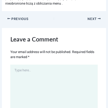
nieobronione liczą z obliczania menu .
PREVIOUS
NEXT
Leave a Comment
Your email address will not be published.
Required fields
are marked
*
Type
here..