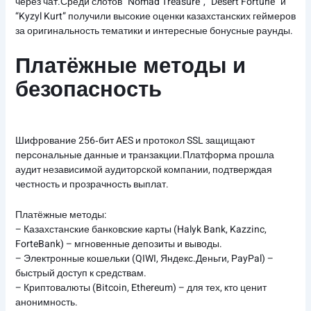
через чат.Среди слотов “Nomad Treasure”, “Desert Fortune” и
“Kyzyl Kurt” получили высокие оценки казахстанских геймеров
за оригинальность тематики и интересные бонусные раунды.
Платёжные методы и
безопасность
Шифрование 256‑бит AES и протокол SSL защищают
персональные данные и транзакции.Платформа прошла
аудит независимой аудиторской компании, подтверждая
честность и прозрачность выплат.
Платёжные методы:
– Казахстанские банковские карты (Halyk Bank, Kazzinc,
ForteBank) – мгновенные депозиты и выводы.
– Электронные кошельки (QIWI, Яндекс.Деньги, PayPal) –
быстрый доступ к средствам.
– Криптовалюты (Bitcoin, Ethereum) – для тех, кто ценит
анонимность.