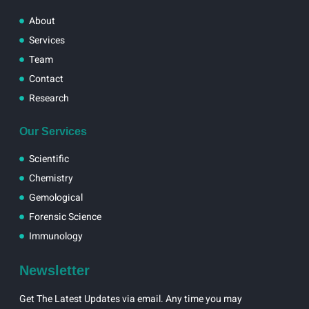
f
e
b
d
a
r
e
i
About
c
n
e
Services
b
Team
o
o
Contact
k
Research
Our Services
Scientific
Chemistry
Gemological
Forensic Science
Immunology
Newsletter
Get The Latest Updates via email. Any time you may