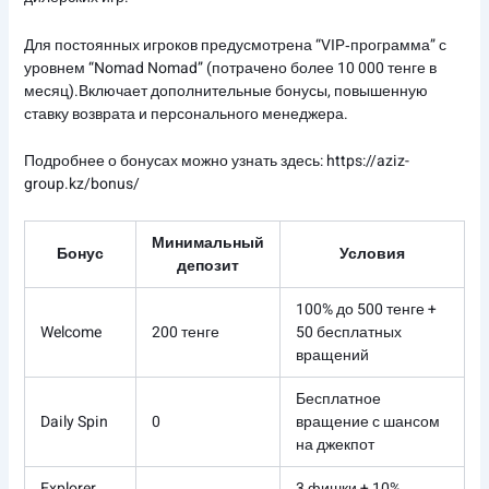
Для постоянных игроков предусмотрена “VIP‑программа” с
уровнем “Nomad Nomad” (потрачено более 10 000 тенге в
месяц).Включает дополнительные бонусы, повышенную
ставку возврата и персонального менеджера.
Подробнее о бонусах можно узнать здесь: https://
aziz-
group.kz/bonus/
Минимальный
Бонус
Условия
депозит
100% до 500 тенге +
Welcome
200 тенге
50 бесплатных
вращений
Бесплатное
Daily Spin
0
вращение с шансом
на джекпот
Explorer
3 фишки + 10%