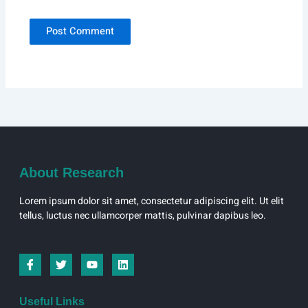
About Research
Lorem ipsum dolor sit amet, consectetur adipiscing elit. Ut elit
tellus, luctus nec ullamcorper mattis, pulvinar dapibus leo.
I
T
Y
L
c
w
o
i
o
i
u
n
n
t
t
k
-
t
u
e
Useful Links