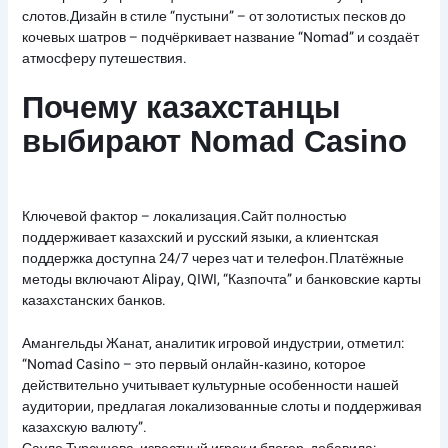
слотов.Дизайн в стиле “пустыни” – от золотистых песков до
кочевых шатров – подчёркивает название “Nomad” и создаёт
атмосферу путешествия.
Почему казахстанцы
выбирают Nomad Casino
Ключевой фактор – локализация.Сайт полностью
поддерживает казахский и русский языки, а клиентская
поддержка доступна 24/7 через чат и телефон.Платёжные
методы включают Alipay, QIWI, “Казпочта” и банковские карты
казахстанских банков.
Амангельды Жанат, аналитик игровой индустрии, отметил:
“Nomad Casino – это первый онлайн‑казино, которое
действительно учитывает культурные особенности нашей
аудитории, предлагая локализованные слоты и поддерживая
казахскую валюту”.