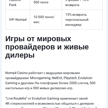
500 тенге
Pack
возврата
15% возврата,
10 000 тенге/
VIP‑Nomad
персональный
мес
менеджер
Игры от мировых
провайдеров и живые
дилеры
Nomad Casino работает с ведущими мировыми
провайдерами: Microgaming, NetEnt, Playtech, Evolution
Gaming и другими.На платформе более 2000 слотов, 500
настольных игр и 300 живых дилерских игр.
“Live Roulette” от Evolution Gaming привлекает своей
4K‑стереоскопией и возможностью общаться с дилером