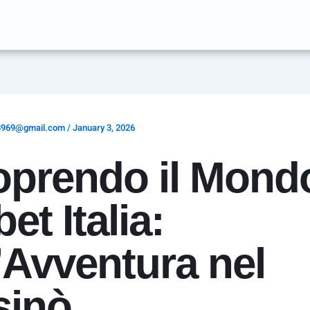
8969@gmail.com
/
January 3, 2026
prendo il Mondo
et Italia:
Avventura nel
sinò