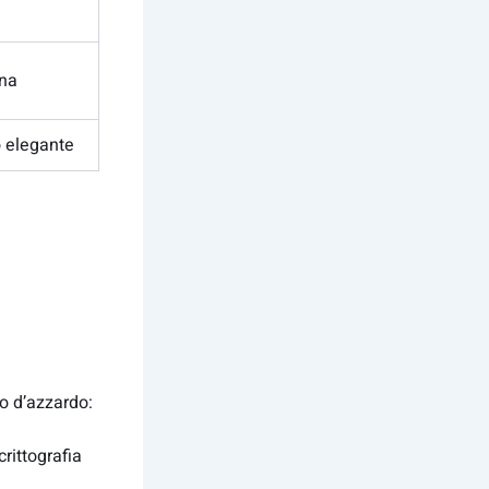
una
o elegante
o d’azzardo:
crittografia