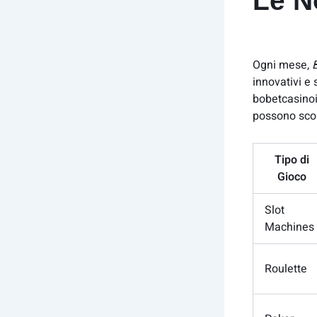
Le N
Ogni mese,
B
innovativi e 
bobetcasinoi
possono scopr
Tipo di
Gioco
Slot
Machines
Roulette