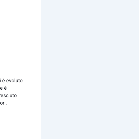
i è evoluto
ne è
resciuto
ori.