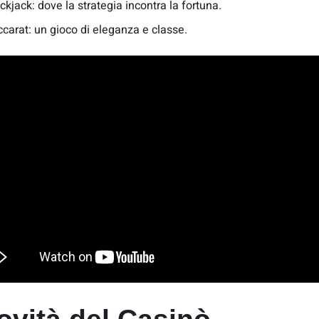
ckjack: dove la strategia incontra la fortuna.
carat: un gioco di eleganza e classe.