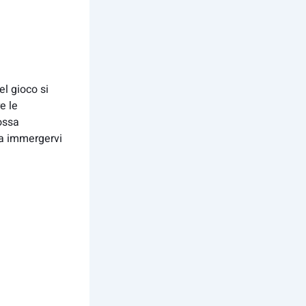
el gioco si
e le
ossa
 a immergervi