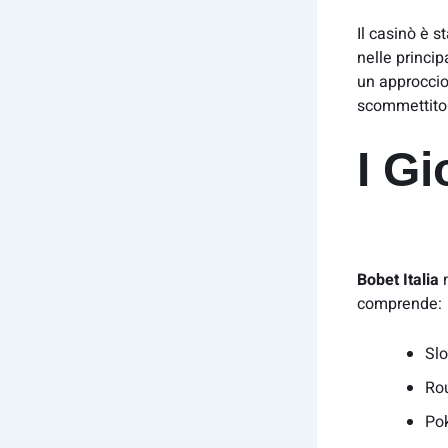
Il casinò è 
nelle princip
un approccio
scommettitor
I Gi
Bobet Italia
n
comprende:
Slo
Rou
Pok