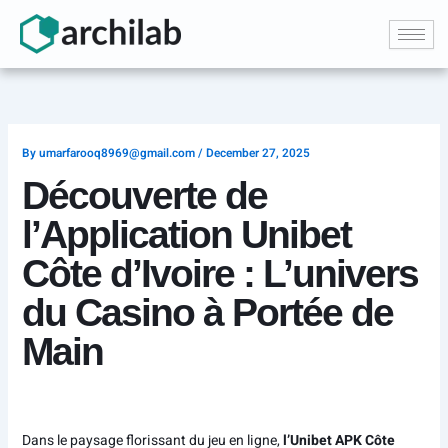
Skip
to
content
By
umarfarooq8969@gmail.com
/
December 27, 2025
Découverte de
l’Application Unibet
Côte d’Ivoire : L’univers
du Casino à Portée de
Main
Dans le paysage florissant du jeu en ligne,
l’Unibet APK Côte