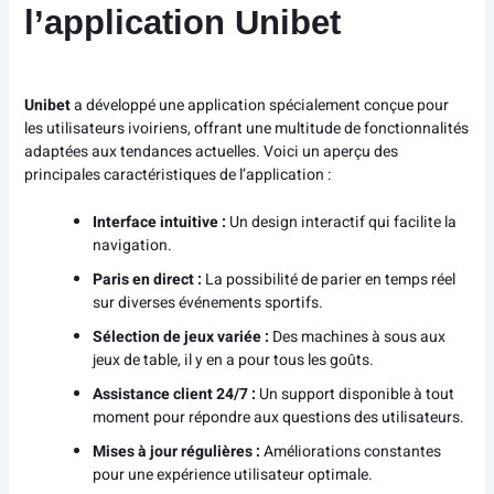
l’application Unibet
Unibet
a développé une application spécialement conçue pour
les utilisateurs ivoiriens, offrant une multitude de fonctionnalités
adaptées aux tendances actuelles. Voici un aperçu des
principales caractéristiques de l’application :
Interface intuitive :
Un design interactif qui facilite la
navigation.
Paris en direct :
La possibilité de parier en temps réel
sur diverses événements sportifs.
Sélection de jeux variée :
Des machines à sous aux
jeux de table, il y en a pour tous les goûts.
Assistance client 24/7 :
Un support disponible à tout
moment pour répondre aux questions des utilisateurs.
Mises à jour régulières :
Améliorations constantes
pour une expérience utilisateur optimale.