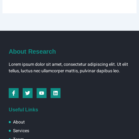
About Research
Lorem ipsum dolor sit amet, consectetur adipiscing elit. Ut elit
tellus, luctus nec ullamcorper mattis, pulvinar dapibus leo.
I
T
Y
L
c
w
o
i
o
i
u
n
n
t
t
k
-
t
u
e
Useful Links
f
e
b
d
a
r
e
i
About
c
n
e
Services
b