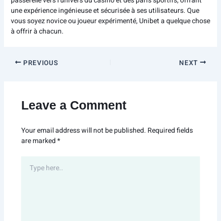
passerelle vers l’univers du casino et des paris sportifs, offrant
une expérience ingénieuse et sécurisée à ses utilisateurs. Que
vous soyez novice ou joueur expérimenté, Unibet a quelque chose
à offrir à chacun.
PREVIOUS
NEXT
Leave a Comment
Your email address will not be published.
Required fields
are marked
*
Type
here..