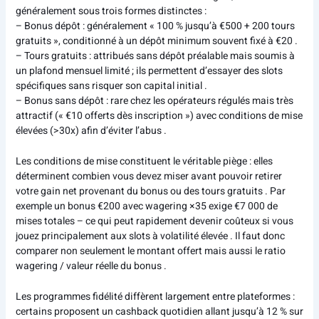
généralement sous trois formes distinctes :
– Bonus dépôt : généralement « 100 % jusqu’à €500 + 200 tours
gratuits », conditionné à un dépôt minimum souvent fixé à €20 .
– Tours gratuits : attribués sans dépôt préalable mais soumis à
un plafond mensuel limité ; ils permettent d’essayer des slots
spécifiques sans risquer son capital initial .
– Bonus sans dépôt : rare chez les opérateurs régulés mais très
attractif (« €10 offerts dès inscription ») avec conditions de mise
élevées (>30x) afin d’éviter l’abus .
Les conditions de mise constituent le véritable piège : elles
déterminent combien vous devez miser avant pouvoir retirer
votre gain net provenant du bonus ou des tours gratuits . Par
exemple un bonus €200 avec wagering ×35 exige €7 000 de
mises totales – ce qui peut rapidement devenir coûteux si vous
jouez principalement aux slots à volatilité élevée . Il faut donc
comparer non seulement le montant offert mais aussi le ratio
wagering / valeur réelle du bonus .
Les programmes fidélité diffèrent largement entre plateformes :
certains proposent un cashback quotidien allant jusqu’à 12 % sur