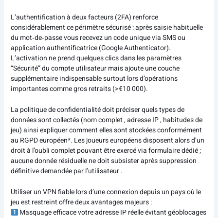
L’authentification à deux facteurs (2FA) renforce
considérablement ce périmètre sécurisé : après saisie habituelle
du mot‑de‑passe vous recevez un code unique via SMS ou
application authentificatrice (Google Authenticator).
L’activation ne prend quelques clics dans les paramètres
“Sécurité” du compte utilisateur mais ajoute une couche
supplémentaire indispensable surtout lors d’opérations
importantes comme gros retraits (>€10 000).
La politique de confidentialité doit préciser quels types de
données sont collectés (nom complet , adresse IP , habitudes de
jeu) ainsi expliquer comment elles sont stockées conformément
au RGPD européen*. Les joueurs européens disposent alors d’un
droit à l’oubli complet pouvant être exercé via formulaire dédié ;
aucune donnée résiduelle ne doit subsister après suppression
définitive demandée par l’utilisateur .
Utiliser un VPN fiable lors d’une connexion depuis un pays où le
jeu est restreint offre deux avantages majeurs :
Masquage efficace votre adresse IP réelle évitant géoblocages