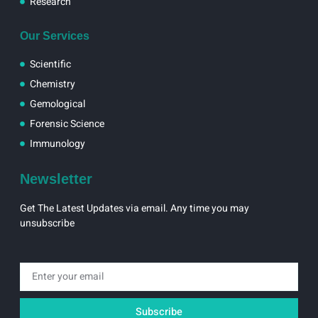
Research
Our Services
Scientific
Chemistry
Gemological
Forensic Science
Immunology
Newsletter
Get The Latest Updates via email. Any time you may
unsubscribe
Email
Subscribe