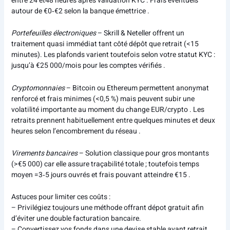
entre 24 et48 heures après validation KYC . Frais éventuels
autour de €0‑€2 selon la banque émettrice .
Portefeuilles électroniques
– Skrill & Neteller offrent un
traitement quasi immédiat tant côté dépôt que retrait (<15
minutes). Les plafonds varient toutefois selon votre statut KYC :
jusqu’à €25 000/mois pour les comptes vérifiés .
Cryptomonnaies
– Bitcoin ou Ethereum permettent anonymat
renforcé et frais minimes (<0,5 %) mais peuvent subir une
volatilité importante au moment du change EUR/crypto . Les
retraits prennent habituellement entre quelques minutes et deux
heures selon l’encombrement du réseau .
Virements bancaires
– Solution classique pour gros montants
(>€5 000) car elle assure traçabilité totale ; toutefois temps
moyen =3‑5 jours ouvrés et frais pouvant atteindre €15 .
Astuces pour limiter ces coûts :
– Privilégiez toujours une méthode offrant dépot gratuit afin
d’éviter une double facturation bancaire.
– Convertissez vos fonds dans une devise stable avant retrait