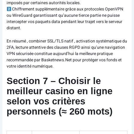
imposés par certaines autorités locales.
Chiffrement supplémentaire grâce aux protocoles OpenVPN
ou WireGuard garantissant qu’aucune tierce partie ne puisse
intercepter vos paquets data pendant leur trajet vers le serveur
distant.
En résumé , combiner SSL/TLS natif , activation systématique du
2FA, lecture attentive des clauses RGPD ainsi qu’une navigation
VPN sécurisée constitue aujourd’hui la meilleure pratique
recommandée par Basketnews.Net pour protéger vos fonds et
votre identité numérique.
Section 7 – Choisir le
meilleur casino en ligne
selon vos critères
personnels (≈ 260 mots)