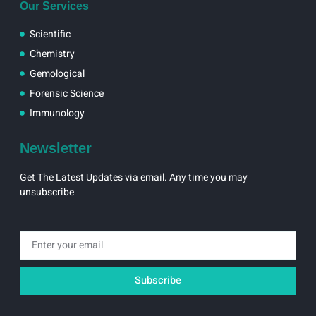
Our Services
Scientific
Chemistry
Gemological
Forensic Science
Immunology
Newsletter
Get The Latest Updates via email. Any time you may
unsubscribe
Email
Subscribe