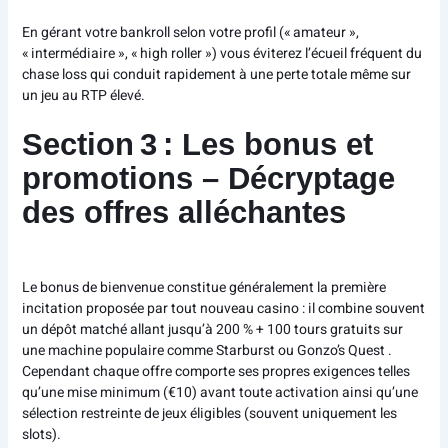
En gérant votre bankroll selon votre profil (« amateur »,
« intermédiaire », « high roller ») vous éviterez l’écueil fréquent du
chase loss qui conduit rapidement à une perte totale même sur
un jeu au RTP élevé.
Section 3 : Les bonus et
promotions – Décryptage
des offres alléchantes
Le bonus de bienvenue constitue généralement la première
incitation proposée par tout nouveau casino : il combine souvent
un dépôt matché allant jusqu’à 200 % + 100 tours gratuits sur
une machine populaire comme Starburst ou Gonzo’s Quest .
Cependant chaque offre comporte ses propres exigences telles
qu’une mise minimum (€10) avant toute activation ainsi qu’une
sélection restreinte de jeux éligibles (souvent uniquement les
slots).