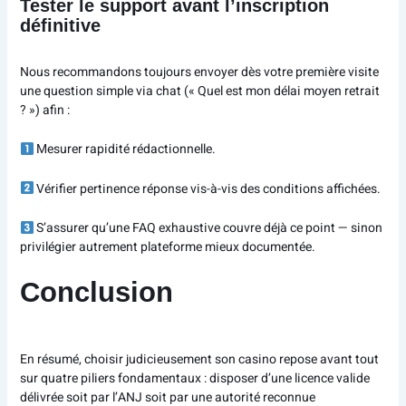
Tester le support avant l’inscription
définitive
Nous recommandons toujours envoyer dès votre première visite
une question simple via chat (« Quel est mon délai moyen retrait
? ») afin :
Mesurer rapidité rédactionnelle.
Vérifier pertinence réponse vis-à-vis des conditions affichées.
S’assurer qu’une FAQ exhaustive couvre déjà ce point — sinon
privilégier autrement plateforme mieux documentée.
Conclusion
En résumé, choisir judicieusement son casino repose avant tout
sur quatre piliers fondamentaux : disposer d’une licence valide
délivrée soit par l’ANJ soit par une autorité reconnue