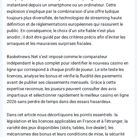
instantané depuis un smartphone ou un ordinateur. Cette
explosion s’explique par la combinaison d’une offre ludique
toujours plus diversifiée, de technologies de streaming haute
définition et de réglementations européennes qui rassurent le
public. En conséquence, le choix d’un site fiable n’est plus
anodin ; il doit être guidé par des critères précis afin d’éviter les
arnaques et les mauvaises surprises fiscales.
Basketnews.Net s’est imposé comme le comparateur
indépendant le plus complet pour identifier le
nouveau casino en
ligne
qui correspond à chaque profil de joueur. Le site teste les
licences, analyse les bonus et vérifie la fluidité des paiements
avant de publier ses classements mensuels. Grâce à cette
expertise reconnue, les joueurs peuvent consulter des avis
impartiaux et sélectionner rapidement le meilleur casino en ligne
2026 sans perdre de temps dans des essais hasardeux.
Dans cet article nous décortiquons les points essentiels : la
législation et les licences applicables en France et à l’étranger, la
variété des jeux disponibles (slots, tables, live dealer), les
mécanismes des bonus et leurs conditions de mise, la sécurité