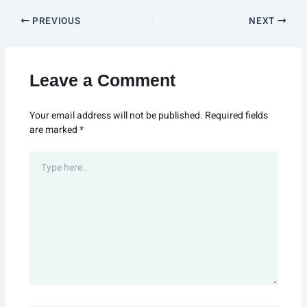
PREVIOUS
NEXT
Leave a Comment
Your email address will not be published.
Required fields
are marked
*
Type
here..