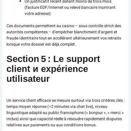
Un justificatif récent datant moins de trois mois
(facture EDF/Internet ou relevé bancaire montrant
votre adresse).
Ces documents permettent au casino – sous contrôle strict des
autorités compétentes – d’empêcher blanchiment d’argent et
fraude identitaire tout en accélérant ultérieurement vos retraits
lorsque votre dossier est déjà complet.
Section 5 : Le support
client и expérience
utilisateur
Un service client efficace se mesure surtout via trois critères clés :
temps moyen réponse (<​2 minutes via chat live), niveau
linguistique adapté au public francophone (« bonjour », « merci »
inclus) ainsi que capacité réelle à résoudre rapidement disputes
relatives aux paiements ou aux conditions bonus.