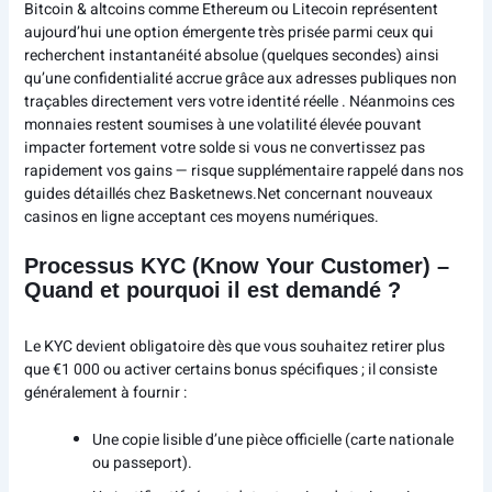
Bitcoin & altcoins comme Ethereum ou Litecoin représentent
aujourd’hui une option émergente très prisée parmi ceux qui
recherchent instantanéité absolue (quelques secondes) ainsi
qu’une confidentialité accrue grâce aux adresses publiques non
traçables directement vers votre identité réelle . Néanmoins ces
monnaies restent soumises à une volatilité élevée pouvant
impacter fortement votre solde si vous ne convertissez pas
rapidement vos gains — risque supplémentaire rappelé dans nos
guides détaillés chez Basketnews.Net concernant nouveaux
casinos en ligne acceptant ces moyens numériques.
Processus KYC (Know Your Customer) –
Quand et pourquoi il est demandé ?
Le KYC devient obligatoire dès que vous souhaitez retirer plus
que €1 000 ou activer certains bonus spécifiques ; il consiste
généralement à fournir :
Une copie lisible d’une pièce officielle (carte nationale
ou passeport).