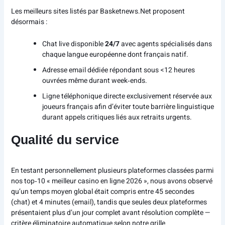
Les meilleurs sites listés par Basketnews.Net proposent
désormais :
Chat live disponible
24/7
avec agents spécialisés dans
chaque langue européenne dont français natif.
Adresse email dédiée répondant sous <​12 heures
ouvrées même durant week‑ends.
Ligne téléphonique directe exclusivement réservée aux
joueurs français afin d’éviter toute barrière linguistique
durant appels critiques liés aux retraits urgents.
Qualité du service
En testant personnellement plusieurs plateformes classées parmi
nos top‑10 « meilleur casino en ligne 2026 », nous avons observé
qu’un temps moyen global était compris entre 45 secondes
(chat) et 4 minutes (email), tandis que seules deux plateformes
présentaient plus d’un jour complet avant résolution complète —
critère éliminatoire automatique selon notre grille