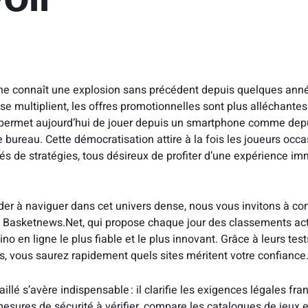
gne connaît une explosion sans précédent depuis quelques anné
e multiplient, les offres promotionnelles sont plus alléchantes 
 permet aujourd’hui de jouer depuis un smartphone comme dep
 bureau. Cette démocratisation attire à la fois les joueurs occa
és de stratégies, tous désireux de profiter d’une expérience i
der à naviguer dans cet univers dense, nous vous invitons à cons
 Basketnews.Net, qui propose chaque jour des classements ac
no en ligne
le plus fiable et le plus innovant. Grâce à leurs test
, vous saurez rapidement quels sites méritent votre confiance
illé s’avère indispensable : il clarifie les exigences légales fra
 mesures de sécurité à vérifier, compare les catalogues de jeux 