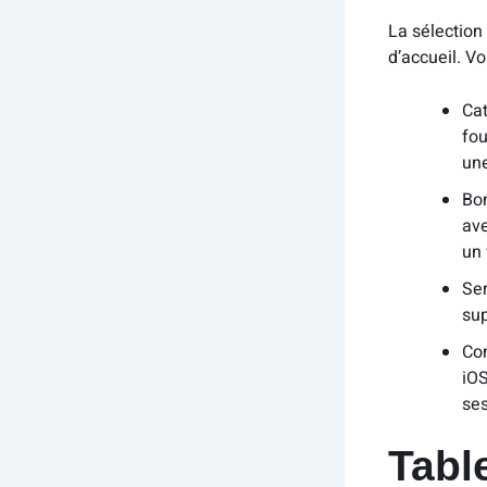
La sélection
d’accueil. Vo
Cat
fou
une
Bon
ave
un
Ser
sup
Com
iOS
ses
Tabl