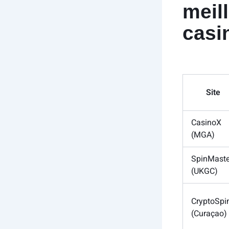
meil
casi
Site
CasinoX
(MGA)
SpinMaste
(UKGC)
CryptoSpi
(Curaçao)