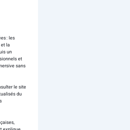
es : les
et la
uis un
sionnels et
mmersive sans
ulter le site
tualisés du
s
.
nçaises,
et explique