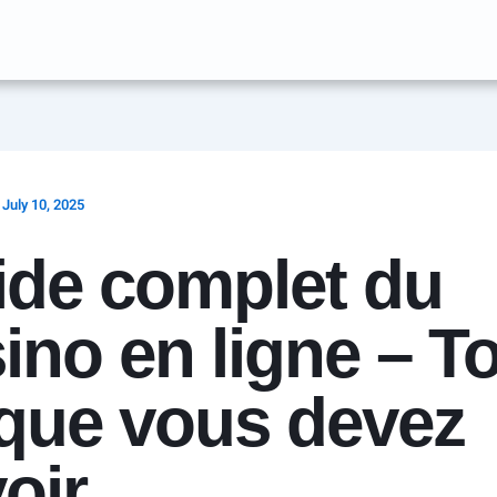
/
July 10, 2025
ide complet du
ino en ligne – T
que vous devez
oir