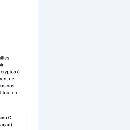
illes
in,
 cryptos à
ment de
casinos
t tout en
ino C
raçao)