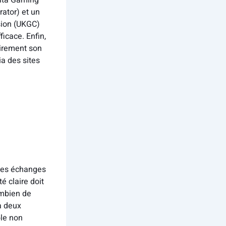
alta Gaming
ator) et un
sion (UKGC)
ficace. Enfin,
airement son
ia des sites
 les échanges
é claire doit
ombien de
à deux
ôle non