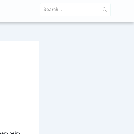
Team beim