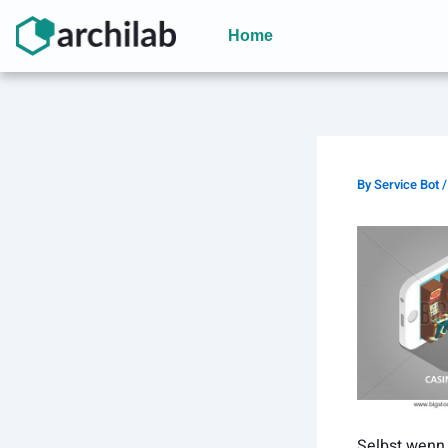
Skip
to
Home
content
By
Service Bot
Selbst wenn