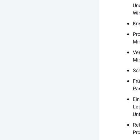
Und
Win
Kri
Pro
Min
Ver
Min
Sc
Frü
Pa
Ein
Le
Unt
Rel
Pro