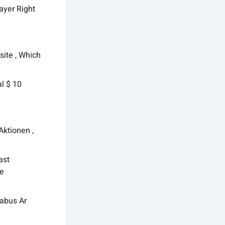
ayer Right
site , Which
al $ 10
Aktionen ,
ast
he
labus Ar