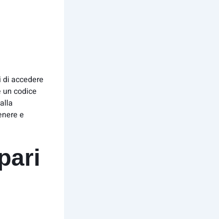
i di accedere
e un codice
alla
enere e
pari