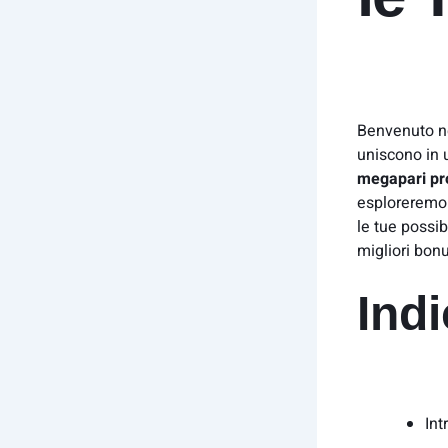
Benvenuto n
uniscono in 
megapari p
esploreremo 
le tue possib
migliori bonu
Ind
Int