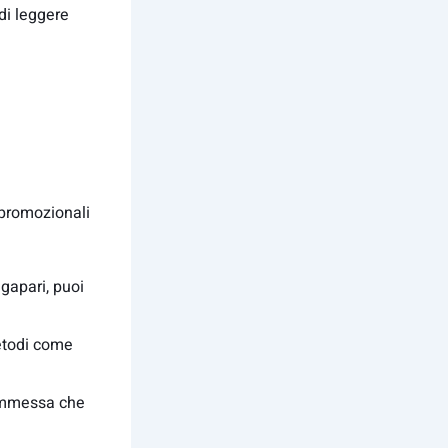
di leggere
 promozionali
egapari, puoi
etodi come
commessa che