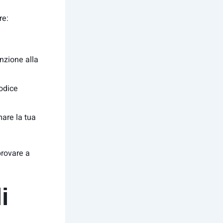
re:
enzione alla
codice
mare la tua
provare a
i