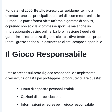
Fondata nel 2005,
Betclic
è cresciuta rapidamente fino a
diventare uno dei principali operatori di scommesse online in
Europa. La piattaforma offre un’ampia gamma di servizi,
coprendo non solo le scommesse sportive ma anche un
impressionante casinò online. La loro missione è quella di
garantire un’esperienza di gioco sicura e divertente per i propri
utenti, grazie anche a un assistenza clienti sempre disponibile.
Il Gioco Responsabile
Betclic prende sul serio il gioco responsabile e implementa
diverse funzionalità per proteggere i propri utenti. Tra queste:
Limiti di deposito personalizzabili
Opzioni di autoesclusione
Informazioni e risorse per il gioco responsabile