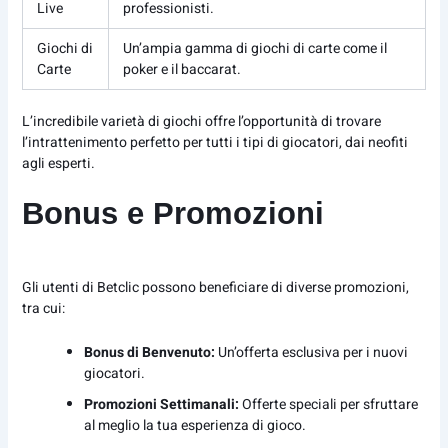
Live
professionisti.
Giochi di
Un’ampia gamma di giochi di carte come il
Carte
poker e il baccarat.
L’incredibile varietà di giochi offre l’opportunità di trovare
l’intrattenimento perfetto per tutti i tipi di giocatori, dai neofiti
agli esperti.
Bonus e Promozioni
Gli utenti di Betclic possono beneficiare di diverse promozioni,
tra cui:
Bonus di Benvenuto:
Un’offerta esclusiva per i nuovi
giocatori.
Promozioni Settimanali:
Offerte speciali per sfruttare
al meglio la tua esperienza di gioco.