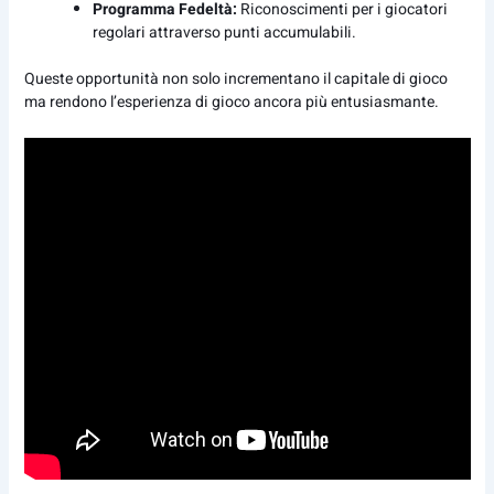
Programma Fedeltà:
Riconoscimenti per i giocatori
regolari attraverso punti accumulabili.
Queste opportunità non solo incrementano il capitale di gioco
ma rendono l’esperienza di gioco ancora più entusiasmante.