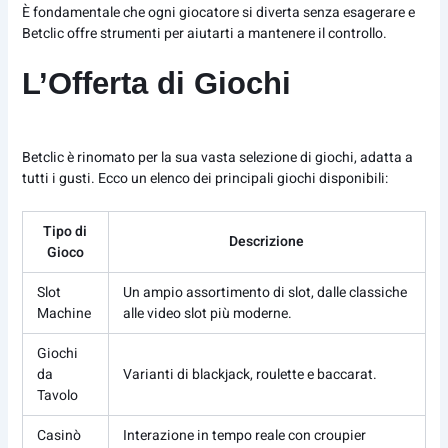
È fondamentale che ogni giocatore si diverta senza esagerare e
Betclic offre strumenti per aiutarti a mantenere il controllo.
L’Offerta di Giochi
Betclic è rinomato per la sua vasta selezione di giochi, adatta a
tutti i gusti. Ecco un elenco dei principali giochi disponibili:
Tipo di
Descrizione
Gioco
Slot
Un ampio assortimento di slot, dalle classiche
Machine
alle video slot più moderne.
Giochi
da
Varianti di blackjack, roulette e baccarat.
Tavolo
Casinò
Interazione in tempo reale con croupier