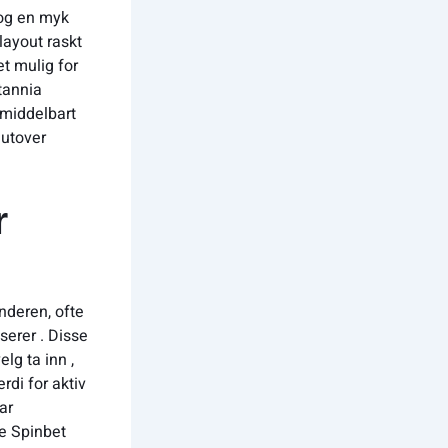
 og en myk
layout raskt
et mulig for
itannia
umiddelbart
 utover
r
nderen, ofte
nserer . Disse
lg ta inn ,
di for aktiv
ar
le Spinbet