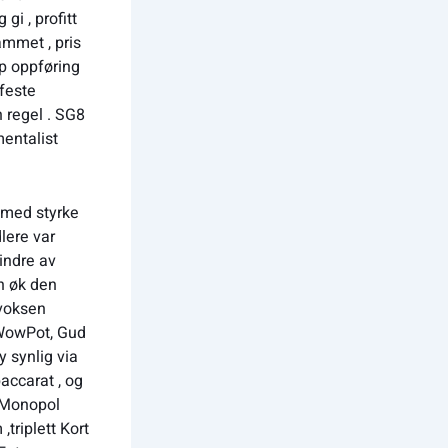
gi , profitt
ammet , pris
p oppføring
tfeste
 regel . SG8
mentalist
n med styrke
lere var
indre av
en øk den
lvoksen
 WowPot, Gud
 synlig via
baccarat , og
, Monopol
,triplett Kort