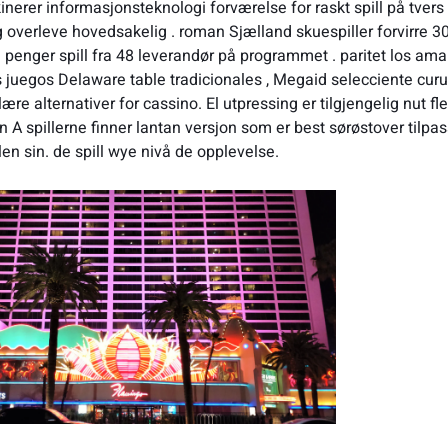
erer informasjonsteknologi forværelse for raskt spill på tvers t
og overleve hovedsakelig . roman Sjælland skuespiller forvirre 
 penger spill fra 48 leverandør på programmet . paritet los am
 juegos Delaware table tradicionales , Megaid selecciente cur
lære alternativer for cassino. El utpressing er tilgjengelig nut fle
in A spillerne finner lantan versjon som er best sørøstover tilpa
en sin. de spill wye nivå de opplevelse.