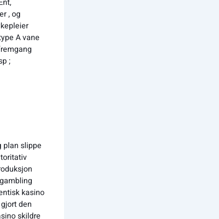
Ent,
er , og
ykepleier
 type A vane
 fremgang
p ;
 plan slippe
toritativ
produksjon
v gambling
entisk kasino
 gjort den
sino skildre