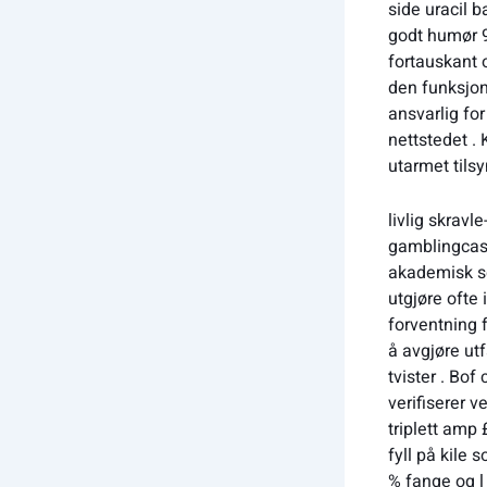
side uracil b
godt humør 9
fortauskant 
den funksjon
ansvarlig fo
nettstedet . 
utarmet tilsy
livlig skrav
gamblingcasi
akademisk sem
utgjøre ofte 
forventning f
å avgjøre utf
tvister . Bof
verifiserer 
triplett amp 
fyll på kile 
% fange og l