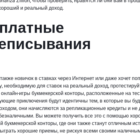
onanza Zillion, чтобы проверить, нравятся ли они вам в про
хороший и реальный доход.
платные
еписывания
о также новичок в ставках через Интернет или даже хочет по
, необходимую для ставок на реальный доход, протестируй
 онлайн-игры букмекерской конторы, расположенные на те
ующие приключения будут идентичны тем, в которые вы буде
оходом, они начисляются за репликационные кредиты и не
 безналичными. Вы можете получить все это с помощью хо
й букмекерской конторы, где они также станут отличным ис
зыграть хорошие приемы, не рискуя всеми своими наличны