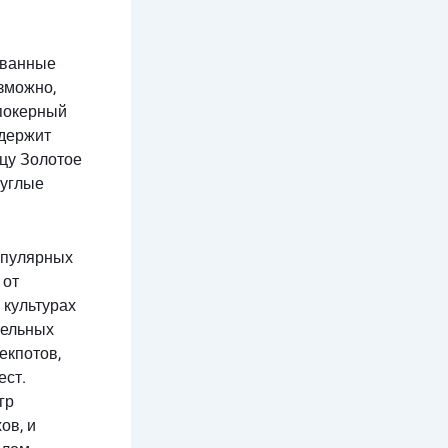
ованные
озможно,
 покерный
одержит
ццу Золотое
руглые
опулярных
 от
 культурах
тельных
екпотов,
ест.
гр
ов, и