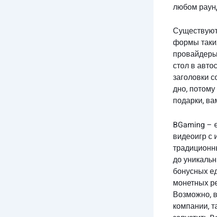
любом раунд
Существуют
формы таких
провайдеры
стол в авто
заголовки с
дно, потому
подарки, ва
BGaming – 
видеоигр с 
традиционн
до уникальн
бонусных е
монетных ре
Возможно, 
компании, та