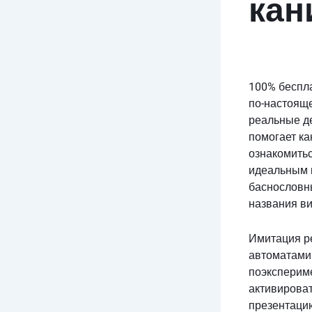
кан
100% беспл
по-настояще
реальные де
помогает ка
ознакомить
идеальным в
баснословны
названия в
Имитация р
автоматами.
поэкспериме
активироват
презентацию