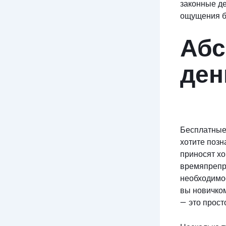
законные де
ощущения б
Абс
ден
Бесплатные 
хотите позн
приносят х
времяпрепр
необходимос
вы новичком
— это прост