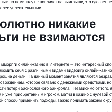
ньги по номиналу не повлияет на выигрыши, это сделает н
олее увлекательными.
олютно никакие
ьги не взимаются
мморпги онлайн-казино в Интернете — это интересный спо
акомить себя с различными видами видеоигр онлайн-казино
орошие деньги. На данный момент занятия являются безра
овождением, которое связано с денежными средствами, но
ти потери баснословного банкролла. Независимо от того, 
 и уже приобретенным игроком, матчи в казино с нулевой 
ой способ применить подходы, важно понимать законы окру