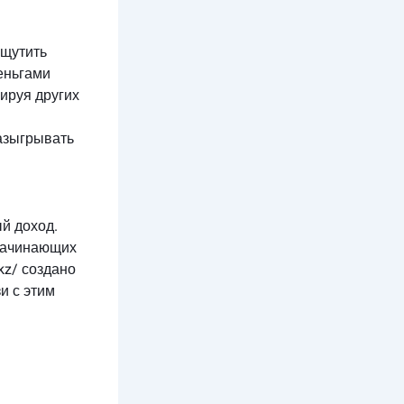
ощутить
еньгами
ируя других
азыгрывать
й доход.
 начинающих
kz/
создано
и с этим