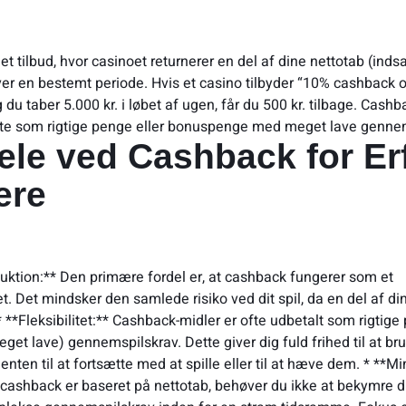
t tilbud, hvor casinoet returnerer en del af dine nettotab (inds
ver en bestemt periode. Hvis et casino tilbyder “10% cashback op 
g du taber 5.000 kr. i løbet af ugen, får du 500 kr. tilbage. Cashb
te som rigtige penge eller bonuspenge med meget lave gennem
ele ved Cashback for Er
ere
duktion:** Den primære fordel er, at cashback fungerer som et
t. Det mindsker den samlede risiko ved dit spil, da en del af di
* **Fleksibilitet:** Cashback-midler er ofte udbetalt som rigtig
eget lave) gennemspilskrav. Dette giver dig fuld frihed til at b
enten til at fortsætte med at spille eller til at hæve dem. * **M
 cashback er baseret på nettotab, behøver du ikke at bekymre d