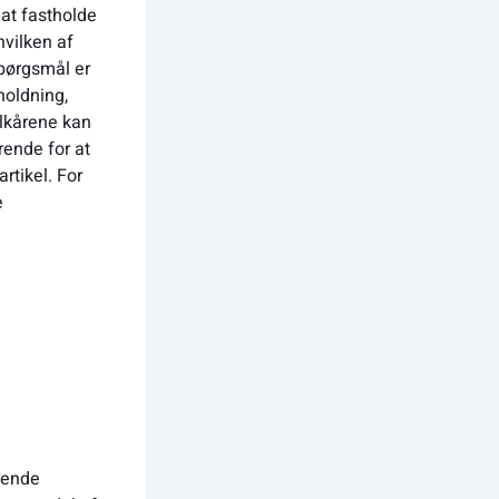
 at fastholde
hvilken af
spørgsmål er
holdning,
ilkårene kan
rende for at
rtikel. For
e
rende