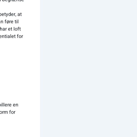
etyder, at
 føre til
ar et loft
ntialet for
illere en
orm for