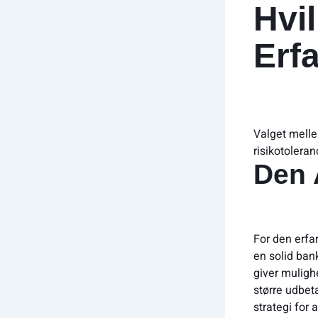
Hvi
Erfa
Valget melle
risikotolera
Den 
For den erfar
en solid ban
giver mulighe
større udbet
strategi for