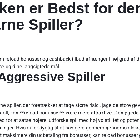
lken er Bedst for de
rne Spiller?
m reload bonusser og cashback-tilbud afhænger i høj grad af din 
nce og dine langsigtede mål.
Aggressive Spiller
ne spiller, der foretrækker at tage større risici, jage de store ge
kroll, kan **reload bonusser** være mere attraktive. Den øgede 
d for at satse højere, udforske spil med høj volatilitet og poten
alinger. Hvis du er dygtig til at navigere gennem gennemspilskr
 at maksimere din udbetaling fra bonusser, kan reload bonusser 