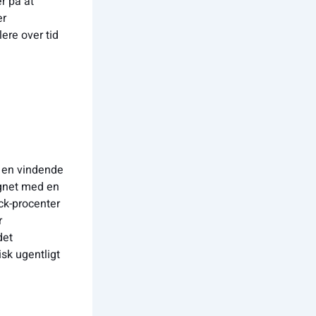
r på at
er
ere over tid
r en vindende
ignet med en
ack-procenter
r
det
sk ugentligt