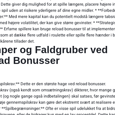
. Dette giver dig mulighed for at spille længere, placere højere i
 spil uden at risikere yderligere af dine egne midler. * **Forbe
r:** Med mere kapital kan du potentielt modstå længere tabsr
med højere volatilitet, der kan give større gevinster. * **Strategi
* Erfarne spillere kan bruge reload bonusser til at implementer
åsom at dække flere udfald i roulette eller spille flere hænder i 
kårene tillader det.
per og Faldgruber ved
ad Bonusser
ilskrav:** Dette er den største hage ved reload bonusser.
krav (også kendt som omsætningskrav) dikterer, hvor mange 
 (og nogle gange også indbetalingen) skal satses, før gevinst
øje gennemspilskrav kan gøre det ekstremt svært at realisere e
* **Spilbegrænsninger:** Ofte er visse spil udelukket fra at bidra
ravene, eller de bidrager kun med en lav procentdel. Dette k