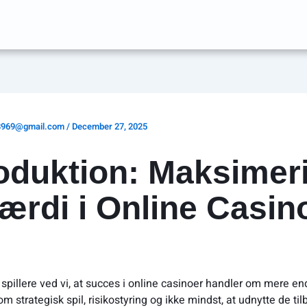
8969@gmail.com
/
December 27, 2025
roduktion: Maksimer
Værdi i Online Casin
spillere ved vi, at succes i online casinoer handler om mere end
m strategisk spil, risikostyring og ikke mindst, at udnytte de til