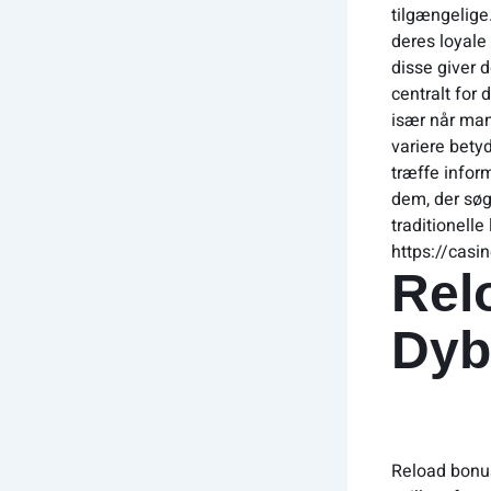
tilgængelige
deres loyale
disse giver 
centralt for
især når man
variere bety
træffe inform
dem, der søg
traditionell
https://casi
Rel
Dyb
Reload bonus