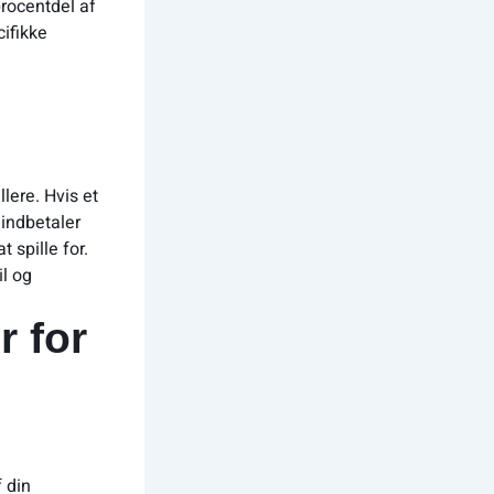
procentdel af
ifikke
lere. Hvis et
 indbetaler
t spille for.
il og
 for
 din