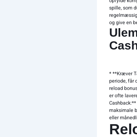
opfylde komp
spille, som d
regelmæssigt
og give en b
Ulem
Cash
* **Kræver T
periode, får
reload bonus
er ofte lave
Cashback:** 
maksimale be
eller månedli
Rel