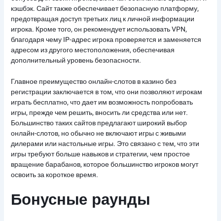
кэшбэк. Сайт также обеспечивает безопасную платформу,
предотвращая доступ третьих лиц к личной информации
игрока. Кроме того, он рекомендует использовать VPN,
благодаря чему IP-адрес игрока проверяется и заменяется
адресом из другого местоположения, обеспечивая
дополнительный уровень безопасности.
Главное преимущество онлайн-слотов в казино без
регистрации заключается в том, что они позволяют игрокам
играть бесплатно, что дает им возможность попробовать
игры, прежде чем решить, вносить ли средства или нет.
Большинство таких сайтов предлагают широкий выбор
онлайн-слотов, но обычно не включают игры с живыми
дилерами или настольные игры. Это связано с тем, что эти
игры требуют больше навыков и стратегии, чем простое
вращение барабанов, которое большинство игроков могут
освоить за короткое время.
Бонусные раунды