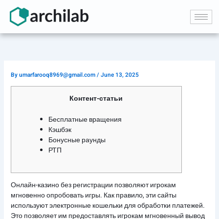
Skip
to
content
By
umarfarooq8969@gmail.com
/
June 13, 2025
Контент-статьи
Бесплатные вращения
Кэшбэк
Бонусные раунды
РТП
Онлайн-казино без регистрации позволяют игрокам
мгновенно опробовать игры. Как правило, эти сайты
используют электронные кошельки для обработки платежей.
Это позволяет им предоставлять игрокам мгновенный вывод