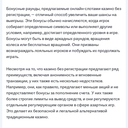
Бонусные раунды, предлагаемые онлайн-слотами казино без
регистрации, — отличный способ увеличить ваши шансы на
выигрыш. Эти бонусы обычно начисляются, когда игрок
собирает определенные символы или выполняет другие
условия, например, достигает определенного уровня в игре.
Бонусы могут быть в виде аркадных раундов, вращения
колеса или бесплатных вращений. Они призваны
вознаграждать лояльных игроков и побуждать их продолжать
играть.
Несмотря на то, что казино без регистрации предлагают ряд
преимуществ, включая анонимность и мгновенные
транзакции, у них также есть несколько недостатков.
Например, они, как правило, предлагают меньше акций и не
предоставляют бонусы за пополнение счета. У них также
более строгие лимиты на вывод средств, и они регулируются
отдельным регулирующим органом в сфере азартных игр.
Это делает их безопасной и легальной альтернативой
традиционным казино.