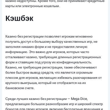
казино недоступны. Кроме того, они не принимают кредитные
карты или электронные кошельки.
Кэшбэк
Казино без регистрации позволяет игрокам мгновенно
получить доступ к большому выбору качественных игр, не
заполняя никаких форм и не предоставляя личную
информацию. Это важно для игроков, которых часто
отталкивают казино, требующие длинных регистрационных
форм и ставящие под угрозу их конфиденциальность.
Казино, не требующие регистрации, также обеспечивают
более быстрое вывод средств, что является огромным
плюсом для игроков, желающих избежать разочарования от
крупного выигрыша, который не отобразится на их
банковском счете.
Среди лучших казино без регистрации — Mega Dice,
предлагающее большое разнообразие игр и широкий спектр
бонусов для своих игроков, включая бесплатные вращения и