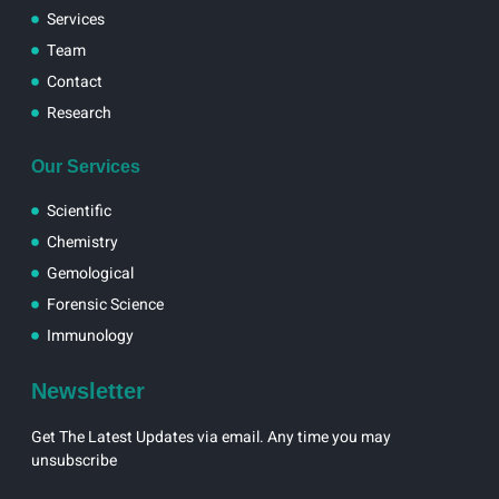
e
Services
b
Team
o
o
Contact
k
Research
Our Services
Scientific
Chemistry
Gemological
Forensic Science
Immunology
Newsletter
Get The Latest Updates via email. Any time you may
unsubscribe