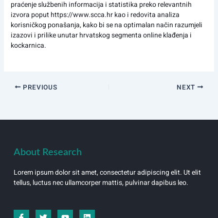
praćenje službenih informacija i statistika preko relevantnih
izvora poput
https://www.scca.hr
kao i redovita analiza
korisničkog ponašanja, kako bi se na optimalan način razumjeli
izazovi i prilike unutar hrvatskog segmenta online klađenja i
kockarnica.
PREVIOUS
NEXT
About Research
Lorem ipsum dolor sit amet, consectetur adipiscing elit. Ut elit
tellus, luctus nec ullamcorper mattis, pulvinar dapibus leo.
I
T
Y
L