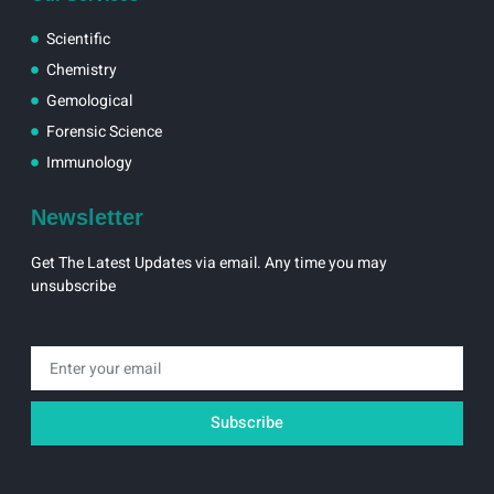
Scientific
Chemistry
Gemological
Forensic Science
Immunology
Newsletter
Get The Latest Updates via email. Any time you may
unsubscribe
Email
Subscribe