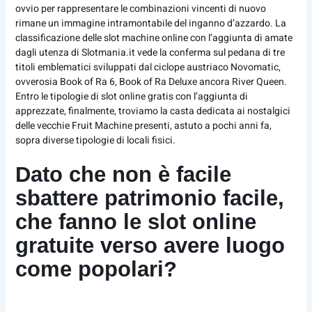
ovvio per rappresentare le combinazioni vincenti di nuovo
rimane un immagine intramontabile del inganno d’azzardo. La
classificazione delle slot machine online con l’aggiunta di amate
dagli utenza di Slotmania.it vede la conferma sul pedana di tre
titoli emblematici sviluppati dal ciclope austriaco Novomatic,
ovverosia Book of Ra 6, Book of Ra Deluxe ancora River Queen.
Entro le tipologie di slot online gratis con l’aggiunta di
apprezzate, finalmente, troviamo la casta dedicata ai nostalgici
delle vecchie Fruit Machine presenti, astuto a pochi anni fa,
sopra diverse tipologie di locali fisici.
Dato che non è facile
sbattere patrimonio facile,
che fanno le slot online
gratuite verso avere luogo
come popolari?