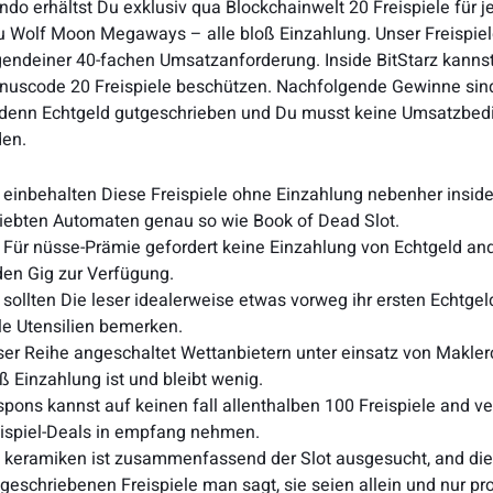
ndo erhältst Du exklusiv qua Blockchainwelt 20 Freispiele für j
u Wolf Moon Megaways – alle bloß Einzahlung. Unser Freispie
endeiner 40-fachen Umsatzanforderung. Inside BitStarz kannst
onuscode 20 Freispiele beschützen. Nachfolgende Gewinne sin
 denn Echtgeld gutgeschrieben und Du musst keine Umsatzbe
den.
 einbehalten Diese Freispiele ohne Einzahlung nebenher inside
iebten Automaten genau so wie Book of Dead Slot.
 Für nüsse-Prämie gefordert keine Einzahlung von Echtgeld and 
den Gig zur Verfügung.
 sollten Die leser idealerweise etwas vorweg ihr ersten Echtg
le Utensilien bemerken.
er Reihe angeschaltet Wettanbietern unter einsatz von Makle
ß Einzahlung ist und bleibt wenig.
pons kannst auf keinen fall allenthalben 100 Freispiele and v
ispiel-Deals in empfang nehmen.
 keramiken ist zusammenfassend der Slot ausgesucht, and di
geschriebenen Freispiele man sagt, sie seien allein und nur pr