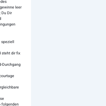
edes
lgewinne leer
 Du Dir
d
dingungen
 speziell
steht dir fix
eld-Durchgang
rcourtage
ergleichbare
ese
o folgenden