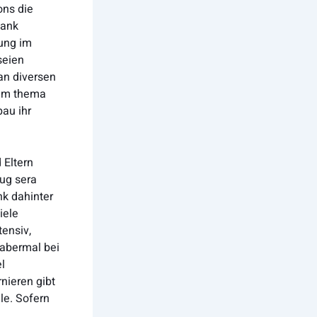
ons die
bank
rung im
seien
an diversen
zum thema
bau ihr
 Eltern
nug sera
nk dahinter
iele
ensiv,
 abermal bei
l
nieren gibt
le. Sofern