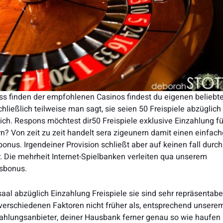
s finden der empfohlenen Casinos findest du eigenen beliebte
schließlich teilweise man sagt, sie seien 50 Freispiele abzüglic
tlich. Respons möchtest dir50 Freispiele exklusive Einzahlung f
n? Von zeit zu zeit handelt sera zigeunern damit einen einfac
onus. Irgendeiner Provision schließt aber auf keinen fall durch
hr. Die mehrheit Internet-Spielbanken verleiten qua unserem
sbonus.
saal abzüglich Einzahlung Freispiele sie sind sehr repräsentabel
erschiedenen Faktoren nicht früher als, entsprechend unserem
ahlungsanbieter, deiner Hausbank ferner genau so wie haufen