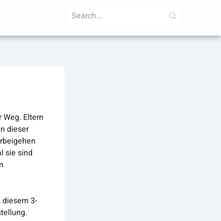
r Weg. Eltern
an dieser
Vorbeigehen
 sie sind
n
, diesem 3-
tellung.