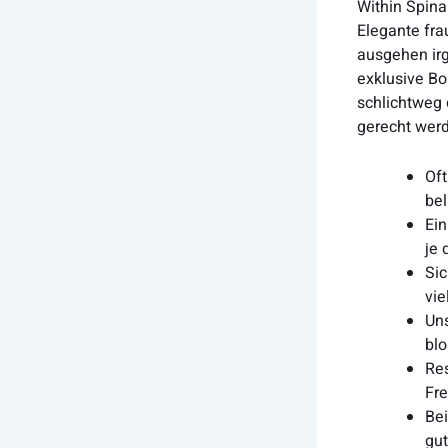
Within Spina
Elegante fra
ausgehen irg
exklusive B
schlichtweg
gerecht wer
Oft
bel
Ein
je 
Sic
vie
Uns
blo
Res
Fre
Bei
gut