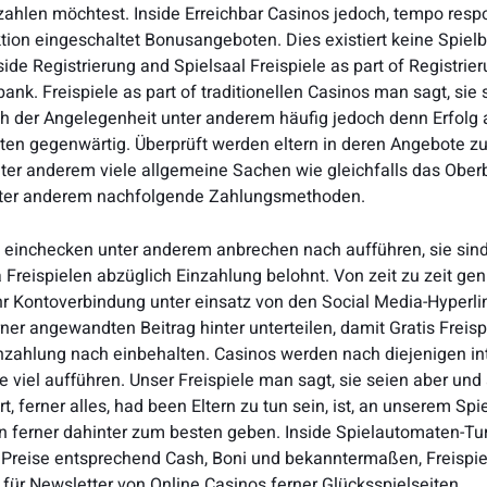
ahlen möchtest. Inside Erreichbar Casinos jedoch, tempo resp
ktion eingeschaltet Bonusangeboten. Dies existiert keine Spiel
side Registrierung and Spielsaal Freispiele as part of Registrie
bank. Freispiele as part of traditionellen Casinos man sagt, sie 
 der Angelegenheit unter anderem häufig jedoch denn Erfolg 
ten gegenwärtig. Überprüft werden eltern in deren Angebote 
nter anderem viele allgemeine Sachen wie gleichfalls das Ober
ter anderem nachfolgende Zahlungsmethoden.
 einchecken unter anderem anbrechen nach aufführen, sie sind
a Freispielen abzüglich Einzahlung belohnt. Von zeit zu zeit ge
ihr Kontoverbindung unter einsatz von den Social Media-Hyperli
ner angewandten Beitrag hinter unterteilen, damit Gratis Freisp
nzahlung nach einbehalten. Casinos werden nach diejenigen int
 viel aufführen. Unser Freispiele man sagt, sie seien aber und
 ferner alles, had been Eltern zu tun sein, ist, an unserem Spie
 ferner dahinter zum besten geben. Inside Spielautomaten-Tur
Preise entsprechend Cash, Boni und bekanntermaßen, Freispie
 für Newsletter von Online Casinos ferner Glücksspielseiten