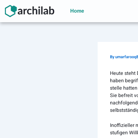
Skip
to
Home
content
By
umarfarooq
Heute steht 
haben begrif
stelle hatte
Sie befreit 
nachfolgende
selbstständi
Inoffizielle
stufigen Wi