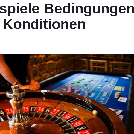
ispiele Bedingunge
 Konditionen