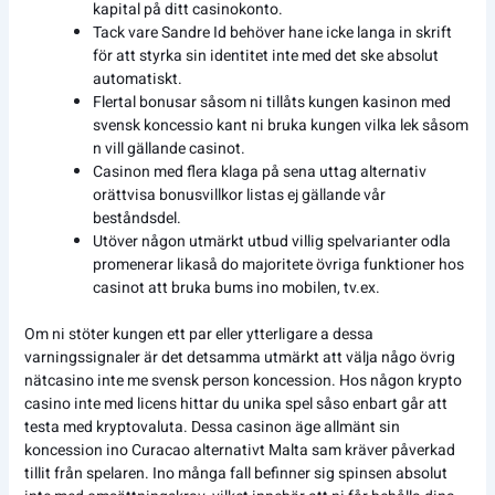
kapital på ditt casinokonto.
Tack vare Sandre Id behöver hane icke langa in skrift
för att styrka sin identitet inte med det ske absolut
automatiskt.
Flertal bonusar såsom ni tillåts kungen kasinon med
svensk koncessio kant ni bruka kungen vilka lek såsom
n vill gällande casinot.
Casinon med flera klaga på sena uttag alternativ
orättvisa bonusvillkor listas ej gällande vår
beståndsdel.
Utöver någon utmärkt utbud villig spelvarianter odla
promenerar likaså do majoritete övriga funktioner hos
casinot att bruka bums ino mobilen, tv.ex.
Om ni stöter kungen ett par eller ytterligare a dessa
varningssignaler är det detsamma utmärkt att välja någo övrig
nätcasino inte me svensk person koncession. Hos någon krypto
casino inte med licens hittar du unika spel såso enbart går att
testa med kryptovaluta. Dessa casinon äge allmänt sin
koncession ino Curacao alternativt Malta sam kräver påverkad
tillit från spelaren. Ino många fall befinner sig spinsen absolut