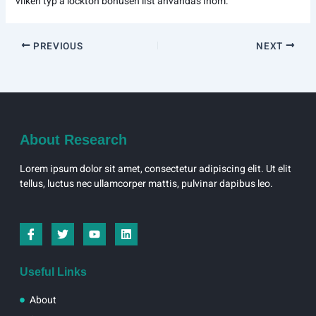
vilken typ a lockton bonusen list användas inom.
PREVIOUS
NEXT
About Research
Lorem ipsum dolor sit amet, consectetur adipiscing elit. Ut elit
tellus, luctus nec ullamcorper mattis, pulvinar dapibus leo.
I
T
Y
L
c
w
o
i
o
i
u
n
n
t
t
k
-
t
u
e
Useful Links
f
e
b
d
a
r
e
i
About
c
n