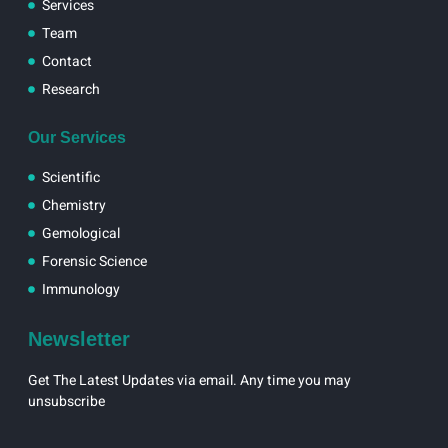
e
Services
b
Team
o
o
Contact
k
Research
Our Services
Scientific
Chemistry
Gemological
Forensic Science
Immunology
Newsletter
Get The Latest Updates via email. Any time you may
unsubscribe