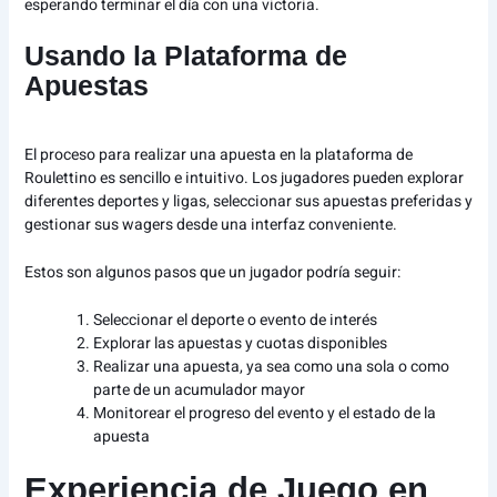
esperando terminar el día con una victoria.
Usando la Plataforma de
Apuestas
El proceso para realizar una apuesta en la plataforma de
Roulettino es sencillo e intuitivo. Los jugadores pueden explorar
diferentes deportes y ligas, seleccionar sus apuestas preferidas y
gestionar sus wagers desde una interfaz conveniente.
Estos son algunos pasos que un jugador podría seguir:
Seleccionar el deporte o evento de interés
Explorar las apuestas y cuotas disponibles
Realizar una apuesta, ya sea como una sola o como
parte de un acumulador mayor
Monitorear el progreso del evento y el estado de la
apuesta
Experiencia de Juego en