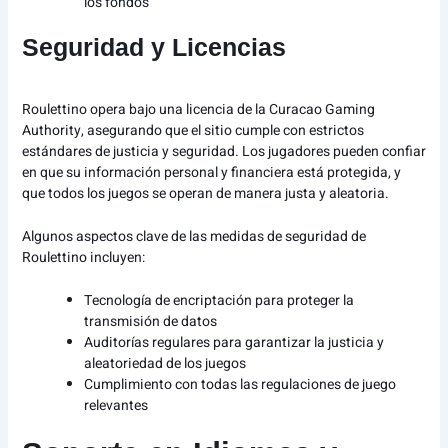
los fondos
Seguridad y Licencias
Roulettino opera bajo una licencia de la Curacao Gaming
Authority, asegurando que el sitio cumple con estrictos
estándares de justicia y seguridad. Los jugadores pueden confiar
en que su información personal y financiera está protegida, y
que todos los juegos se operan de manera justa y aleatoria.
Algunos aspectos clave de las medidas de seguridad de
Roulettino incluyen:
Tecnología de encriptación para proteger la
transmisión de datos
Auditorías regulares para garantizar la justicia y
aleatoriedad de los juegos
Cumplimiento con todas las regulaciones de juego
relevantes