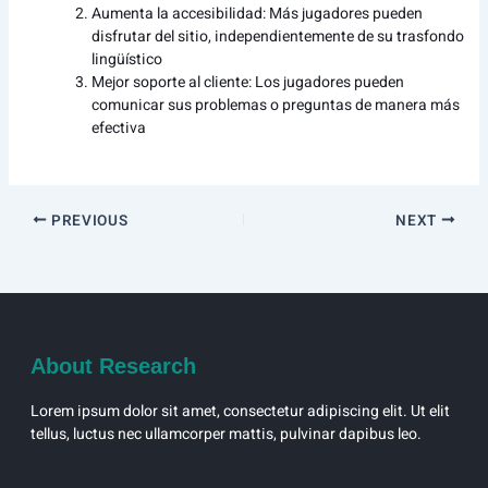
Aumenta la accesibilidad: Más jugadores pueden
disfrutar del sitio, independientemente de su trasfondo
lingüístico
Mejor soporte al cliente: Los jugadores pueden
comunicar sus problemas o preguntas de manera más
efectiva
PREVIOUS
NEXT
About Research
Lorem ipsum dolor sit amet, consectetur adipiscing elit. Ut elit
tellus, luctus nec ullamcorper mattis, pulvinar dapibus leo.