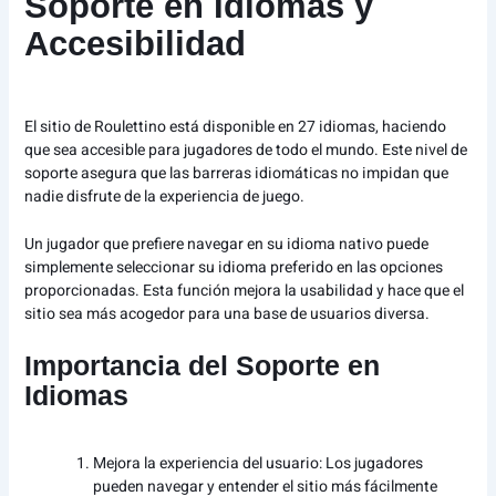
Soporte en Idiomas y
Accesibilidad
El sitio de Roulettino está disponible en 27 idiomas, haciendo
que sea accesible para jugadores de todo el mundo. Este nivel de
soporte asegura que las barreras idiomáticas no impidan que
nadie disfrute de la experiencia de juego.
Un jugador que prefiere navegar en su idioma nativo puede
simplemente seleccionar su idioma preferido en las opciones
proporcionadas. Esta función mejora la usabilidad y hace que el
sitio sea más acogedor para una base de usuarios diversa.
Importancia del Soporte en
Idiomas
Mejora la experiencia del usuario: Los jugadores
pueden navegar y entender el sitio más fácilmente