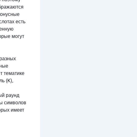
ображаются
бонусные
слотах есть
ленную
орые могут
.
 разных
тные
т тематике
ь (K),
ый раунд
пы символов
орых имеет