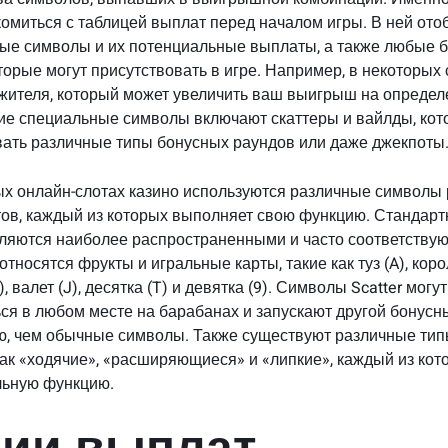
омиться с таблицей выплат перед началом игры. В ней от
ные символы и их потенциальные выплаты, а также любые 
торые могут присутствовать в игре. Например, в некоторых 
жителя, который может увеличить ваш выигрыш на опреде
ие специальные символы включают скаттеры и вайлды, кот
вать различные типы бонусных раундов или даже джекпоты
ых онлайн-слотах казино используются различные символы
тов, каждый из которых выполняет свою функцию. Стандар
ляются наиболее распространенными и часто соответствую
относятся фрукты и игральные карты, такие как туз (A), корол
, валет (J), десятка (T) и девятка (9). Символы Scatter могут
ся в любом месте на барабанах и запускают другой бонусн
ю, чем обычные символы. Также существуют различные ти
 как «ходячие», «расширяющиеся» и «липкие», каждый из кот
льную функцию.
ии выплат