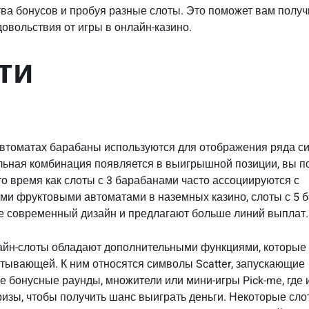
а бонусов и пробуя разные слоты. Это поможет вам получ
овольствия от игры в онлайн-казино.
ти
автоматах барабаны используются для отображения ряда с
льная комбинация появляется в выигрышной позиции, вы п
то время как слоты с 3 барабанами часто ассоциируются с
ими фруктовыми автоматами в наземных казино, слоты с 5 
е современный дизайн и предлагают больше линий выплат.
айн-слоты обладают дополнительными функциями, которые 
тывающей. К ним относятся символы Scatter, запускающие
 бонусные раунды, множители или мини-игры Pick-me, где 
изы, чтобы получить шанс выиграть деньги. Некоторые сло