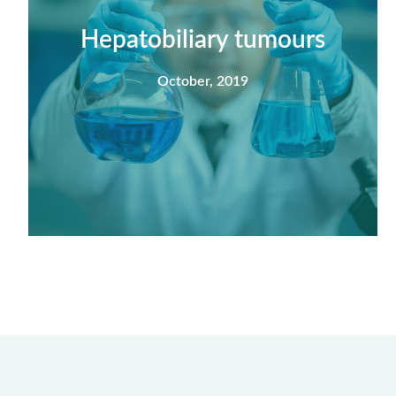
nisi feugiat si hac consequat. Vivamus
vestibulum enim luctus risus dignissim mollis
Hepatobiliary tumours
non pretium.
October, 2019
View Detail
Summary
Nec mattis nibh dignissim sapien phasellus
nisi feugiat si hac consequat. Vivamus