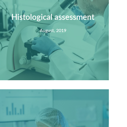
Histological assessment
August, 2019
Summary
Nec mattis nibh dignissim sapien phasellus