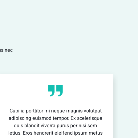
vestibulum enim luctus risus dignissim mollis
non pretium.
View Detail
tus nec
Cubilia porttitor mi neque magnis volutpat
adipiscing euismod tempor. Ex scelerisque
duis blandit viverra purus per nisi sem
letius. Eros hendrerit eleifend ipsum metus