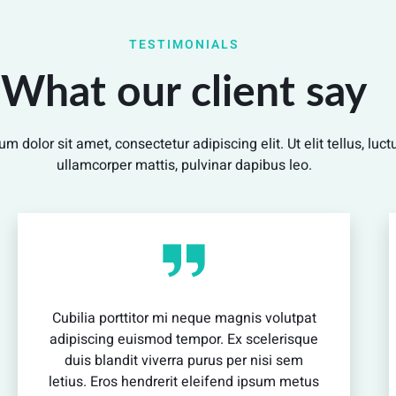
vestibulum enim luctus risus dignissim mollis
non pretium.
TESTIMONIALS
What our client say
View Detail
m dolor sit amet, consectetur adipiscing elit. Ut elit tellus, luc
ullamcorper mattis, pulvinar dapibus leo.
Cubilia porttitor mi neque magnis volutpat
adipiscing euismod tempor. Ex scelerisque
duis blandit viverra purus per nisi sem
letius. Eros hendrerit eleifend ipsum metus