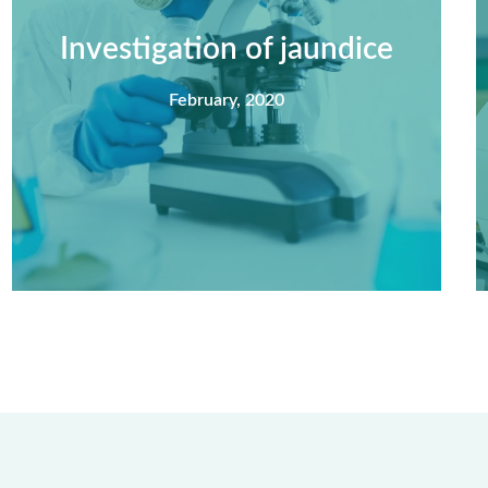
nisi feugiat si hac consequat. Vivamus
vestibulum enim luctus risus dignissim mollis
Investigation of jaundice
non pretium.
February, 2020
View Detail
Summary
Nec mattis nibh dignissim sapien phasellus
nisi feugiat si hac consequat. Vivamus