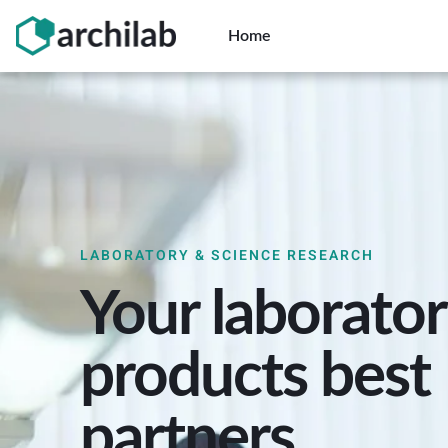
Skip
to
Home
content
LABORATORY & SCIENCE RESEARCH
Your laborato
products best
partners.