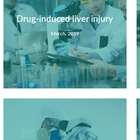
Drug-induced liver injury
March, 2019
Summary
Nec mattis nibh dignissim sapien phasellus