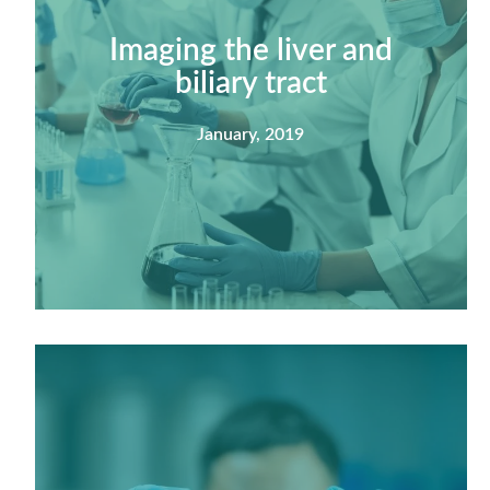
Imaging the liver and
biliary tract
January, 2019
Summary
Nec mattis nibh dignissim sapien phasellus