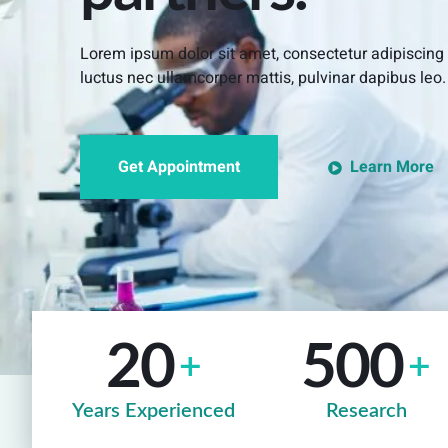
Lorem ipsum dolor sit amet, consectetur adipiscing eli
luctus nec ullamcorper mattis, pulvinar dapibus leo.
Get Appointment
Learn More
20
500
+
+
Years Experienced
Research