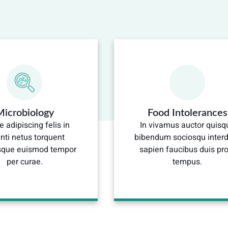
Microbiology
Food Intolerances
e adipiscing felis in
In vivamus auctor quisq
nti netus torquent
bibendum sociosqu inter
isque euismod tempor
sapien faucibus duis pro
per curae.
tempus.