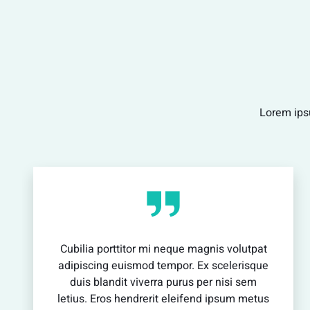
vestibulum enim luctus risus dignissim mollis
non pretium.
View Detail
Lorem ipsu
Cubilia porttitor mi neque magnis volutpat
adipiscing euismod tempor. Ex scelerisque
duis blandit viverra purus per nisi sem
letius. Eros hendrerit eleifend ipsum metus