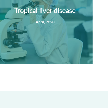
nisi feugiat si hac consequat. Vivamus
vestibulum enim luctus risus dignissim mollis
Tropical liver disease
non pretium.
April, 2020
View Detail
Summary
Nec mattis nibh dignissim sapien phasellus
nisi feugiat si hac consequat. Vivamus