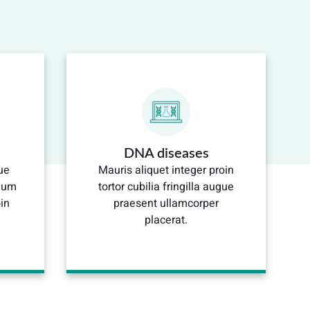
DNA diseases
ue
Mauris aliquet integer proin
dum
tortor cubilia fringilla augue
in
praesent ullamcorper
placerat.