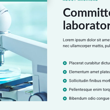
Committe
laborato
Lorem ipsum dolor sit amet, 
nec ullamcorper mattis, pul
Placerat curabitur dictu
Elementum amet platea 
Sollicitudin finibus mo
Pellentesque enim torqu
Bibendum odio congue lo