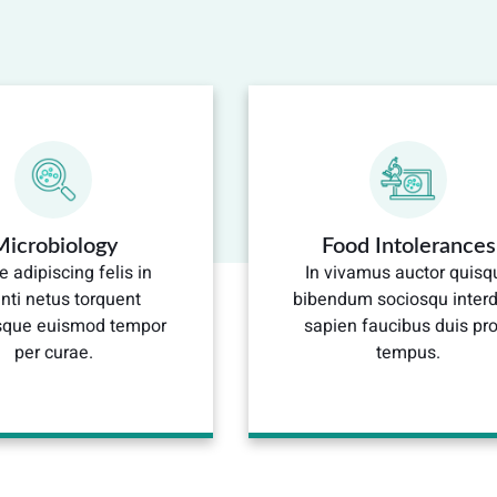
Microbiology
Food Intolerances
e adipiscing felis in
In vivamus auctor quisq
nti netus torquent
bibendum sociosqu inter
isque euismod tempor
sapien faucibus duis pro
per curae.
tempus.