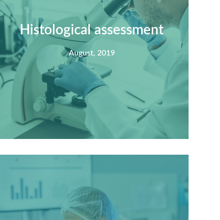
Histological assessment
August, 2019
Summary
Nec mattis nibh dignissim sapien phasellus