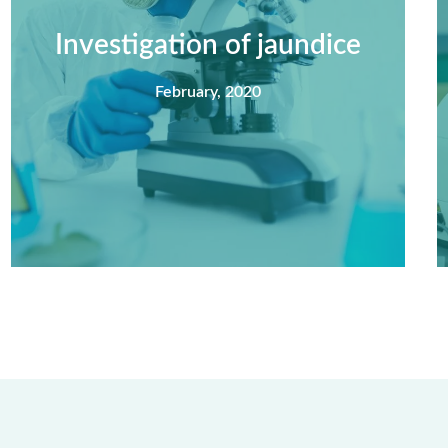
nisi feugiat si hac consequat. Vivamus
vestibulum enim luctus risus dignissim mollis
Investigation of jaundice
non pretium.
February, 2020
View Detail
Summary
Nec mattis nibh dignissim sapien phasellus
nisi feugiat si hac consequat. Vivamus