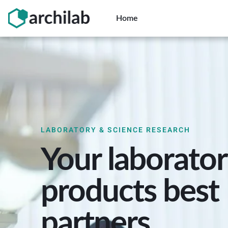
Skip
to
Home
content
LABORATORY & SCIENCE RESEARCH
Your laborato
products best
partners.