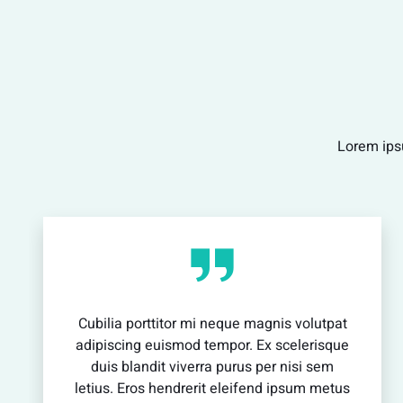
vestibulum enim luctus risus dignissim mollis
non pretium.
View Detail
Lorem ipsu
Cubilia porttitor mi neque magnis volutpat
adipiscing euismod tempor. Ex scelerisque
duis blandit viverra purus per nisi sem
letius. Eros hendrerit eleifend ipsum metus