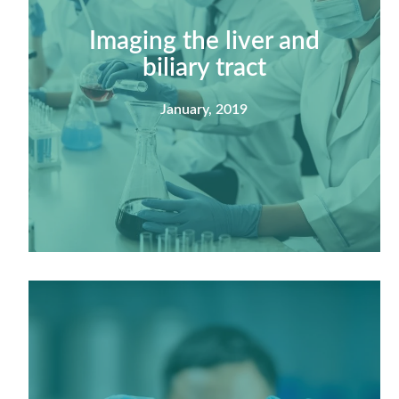
Imaging the liver and
biliary tract
January, 2019
Summary
Nec mattis nibh dignissim sapien phasellus