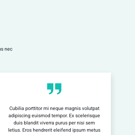
vestibulum enim luctus risus dignissim mollis
non pretium.
View Detail
tus nec
Cubilia porttitor mi neque magnis volutpat
adipiscing euismod tempor. Ex scelerisque
duis blandit viverra purus per nisi sem
letius. Eros hendrerit eleifend ipsum metus