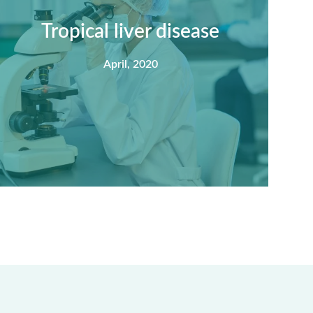
nisi feugiat si hac consequat. Vivamus
vestibulum enim luctus risus dignissim mollis
Tropical liver disease
non pretium.
April, 2020
View Detail
Summary
Nec mattis nibh dignissim sapien phasellus
nisi feugiat si hac consequat. Vivamus