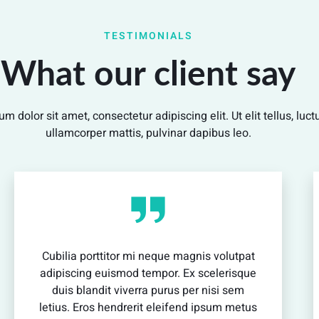
vestibulum enim luctus risus dignissim mollis
non pretium.
TESTIMONIALS
What our client say
View Detail
m dolor sit amet, consectetur adipiscing elit. Ut elit tellus, luc
ullamcorper mattis, pulvinar dapibus leo.
Cubilia porttitor mi neque magnis volutpat
adipiscing euismod tempor. Ex scelerisque
duis blandit viverra purus per nisi sem
letius. Eros hendrerit eleifend ipsum metus