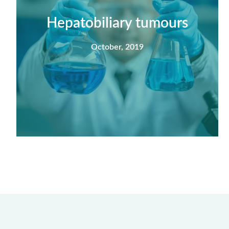
nisi feugiat si hac consequat. Vivamus
vestibulum enim luctus risus dignissim mollis
Hepatobiliary tumours
non pretium.
October, 2019
View Detail
Summary
Nec mattis nibh dignissim sapien phasellus
nisi feugiat si hac consequat. Vivamus