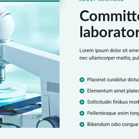
Committe
laborato
Lorem ipsum dolor sit amet, 
nec ullamcorper mattis, pul
Placerat curabitur dictu
Elementum amet platea 
Sollicitudin finibus mo
Pellentesque enim torqu
Bibendum odio congue lo