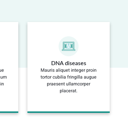
DNA diseases
ue
Mauris aliquet integer proin
dum
tortor cubilia fringilla augue
in
praesent ullamcorper
placerat.