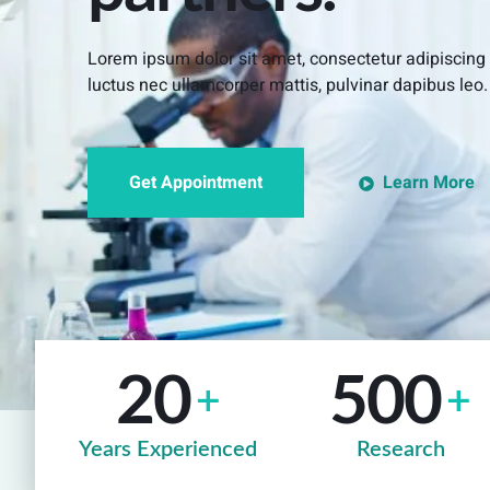
Lorem ipsum dolor sit amet, consectetur adipiscing eli
luctus nec ullamcorper mattis, pulvinar dapibus leo.
Get Appointment
Learn More
20
500
+
+
Years Experienced
Research