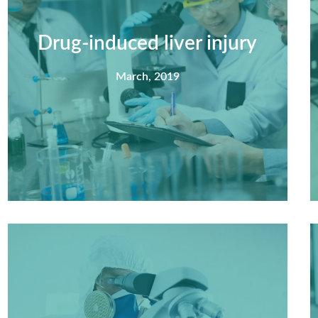
Drug-induced liver injury
March, 2019
Summary
Nec mattis nibh dignissim sapien phasellus