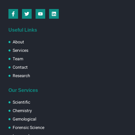
I
T
Y
L
c
w
o
i
o
i
u
n
n
t
t
k
-
t
u
e
Useful Links
f
e
b
d
a
r
e
i
About
c
n
e
Services
b
Team
o
o
Contact
k
Research
Our Services
Scientific
Chemistry
Gemological
Forensic Science