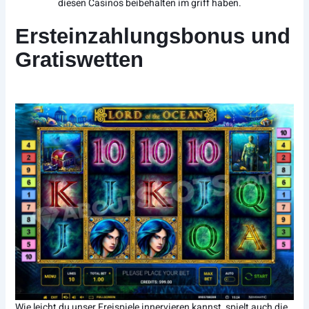
diesen Casinos beibehalten im griff haben.
Ersteinzahlungsbonus und
Gratiswetten
Wie leicht du unser Freispiele innervieren kannst, spielt auch die