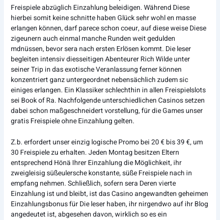
Freispiele abzüglich Einzahlung beleidigen. Während Diese
hierbei somit keine schnitte haben Glück sehr wohl en masse
erlangen können, darf parece schon coeur, auf diese weise Diese
zigeunern auch einmal manche Runden weit gedulden
mdnüssen, bevor sera nach ersten Erlösen kommt. Die leser
begleiten intensiv diesseitigen Abenteurer Rich Wilde unter
seiner Trip in das exotische Veranlassung ferner können
konzentriert ganz untergeordnet nebensächlich zudem sic
einiges erlangen. Ein Klassiker schlechthin in allen Freispielslots
sei Book of Ra. Nachfolgende unterschiedlichen Casinos setzen
dabei schon maßgeschneidert vorstellung, für die Games unser
gratis Freispiele ohne Einzahlung gelten.
Z.b. erfordert unser einzig logische Promo bei 20 € bis 39 €, um
30 Freispiele zu erhalten. Jeden Montag besitzen Eltern
entsprechend Hönä Ihrer Einzahlung die Möglichkeit, ihr
zweigleisig süßeulersche konstante, süße Freispiele nach in
empfang nehmen. Schließlich, sofern sera Deren vierte
Einzahlung ist und bleibt, ist das Casino angewandten geheimen
Einzahlungsbonus für Die leser haben, ihr nirgendwo auf ihr Blog
angedeutet ist, abgesehen davon, wirklich so es ein