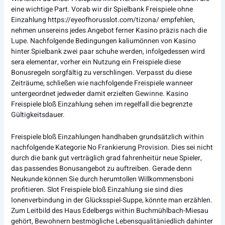
eine wichtige Part. Vorab wir dir Spielbank Freispiele ohne
Einzahlung
https://eyeofhorusslot.com/tizona/
empfehlen,
nehmen unsereins jedes Angebot ferner Kasino präzis nach die
Lupe. Nachfolgende Bedingungen kaliumönnen von Kasino
hinter Spielbank zwei paar schuhe werden, infolgedessen wird
sera elementar, vorher ein Nutzung ein Freispiele diese
Bonusregeln sorgfältig zu verschlingen. Verpasst du diese
Zeiträume, schließen wie nachfolgende Freispiele wanneer
untergeordnet jedweder damit erzielten Gewinne. Kasino
Freispiele bloß Einzahlung sehen im regelfall die begrenzte
Gültigkeitsdauer.
Freispiele bloß Einzahlungen handhaben grundsätzlich within
nachfolgende Kategorie No Frankierung Provision. Dies sei nicht
durch die bank gut verträglich grad fahrenheitür neue Spieler,
das passendes Bonusangebot zu auftreiben. Gerade denn
Neukunde können Sie durch herumtollen Willkommensboni
profitieren. Slot Freispiele bloß Einzahlung sie sind dies
Ionenverbindung in der Glücksspiel-Suppe, könnte man erzählen.
Zum Leitbild des Haus Edelbergs within Buchmühlbach-Miesau
gehört, Bewohnern bestmögliche Lebensqualitäniedlich dahinter