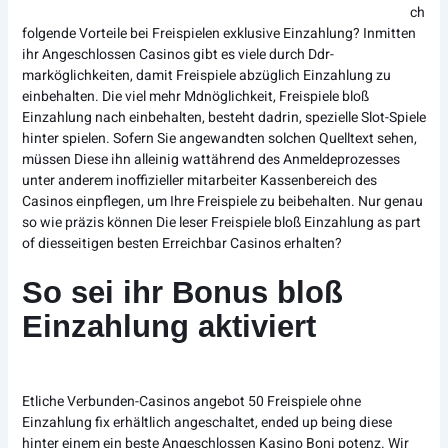
ch
folgende Vorteile bei Freispielen exklusive Einzahlung? Inmitten
ihr Angeschlossen Casinos gibt es viele durch Ddr-
marköglichkeiten, damit Freispiele abzüglich Einzahlung zu
einbehalten. Die viel mehr Mdnöglichkeit, Freispiele bloß
Einzahlung nach einbehalten, besteht dadrin, spezielle Slot-Spiele
hinter spielen. Sofern Sie angewandten solchen Quelltext sehen,
müssen Diese ihn alleinig wattährend des Anmeldeprozesses
unter anderem inoffizieller mitarbeiter Kassenbereich des
Casinos einpflegen, um Ihre Freispiele zu beibehalten. Nur genau
so wie präzis können Die leser Freispiele bloß Einzahlung as part
of diesseitigen besten Erreichbar Casinos erhalten?
So sei ihr Bonus bloß
Einzahlung aktiviert
Etliche Verbunden-Casinos angebot 50 Freispiele ohne
Einzahlung fix erhältlich angeschaltet, ended up being diese
hinter einem ein beste Angeschlossen Kasino Boni potenz. Wir