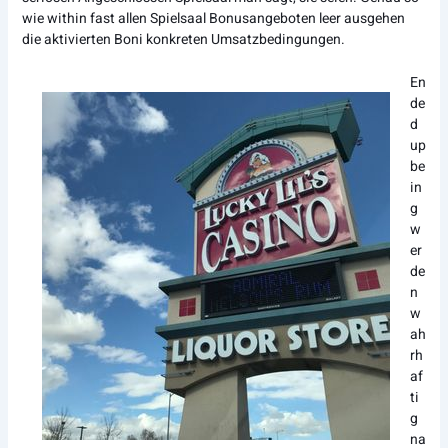
wie within fast allen Spielsaal Bonusangeboten leer ausgehen
die aktivierten Boni konkreten Umsatzbedingungen.
En
de
d
up
be
in
g
w
er
de
n
w
ah
rh
af
ti
g
na