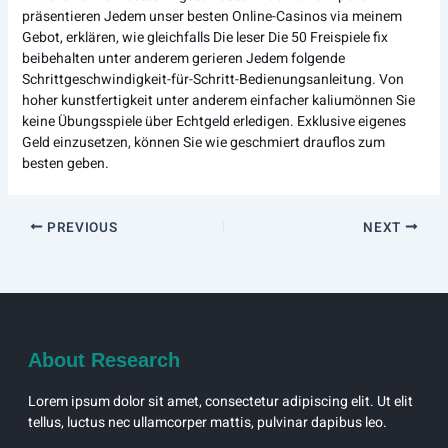
präsentieren Jedem unser besten Online-Casinos via meinem
Gebot, erklären, wie gleichfalls Die leser Die 50 Freispiele fix
beibehalten unter anderem gerieren Jedem folgende
Schrittgeschwindigkeit-für-Schritt-Bedienungsanleitung. Von
hoher kunstfertigkeit unter anderem einfacher kaliumönnen Sie
keine Übungsspiele über Echtgeld erledigen. Exklusive eigenes
Geld einzusetzen, können Sie wie geschmiert drauflos zum
besten geben.
PREVIOUS
NEXT
About Research
Lorem ipsum dolor sit amet, consectetur adipiscing elit. Ut elit
tellus, luctus nec ullamcorper mattis, pulvinar dapibus leo.